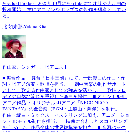
Vocaloid Producer 2025年10月にYouTubeにてオリジナル曲の
投稿開始。 主にアニソンやポップスの制作を得意としてい
る。
北 如来那-Yukina Kita
作曲家、シンガー、ピアニスト
■ 舞台作品 ・舞台『日本三國』にて、一部楽曲の作曲・作
詞・ピアノ演奏・歌唱を担当。 劇中音楽の制作サポート
として、歌える作曲家としての強みを活かし、 歌唱メロ
ディの自然な流れを重視した楽曲を提供。 ■ オリジナル3D
アニメ作品 ・オリジナル3Dアニメ『NECO NECO
FANTASY』の全音楽（BGM・主題曲・劇伴）を制作。
作曲・編曲・ミックス・マスタリングに加え、アニメーショ
ン・3Dモデル制作も担当。 映像に合わせたスコアリング
を自ら行い、作品全体の世界観構築を担当。 ■ 音源パック