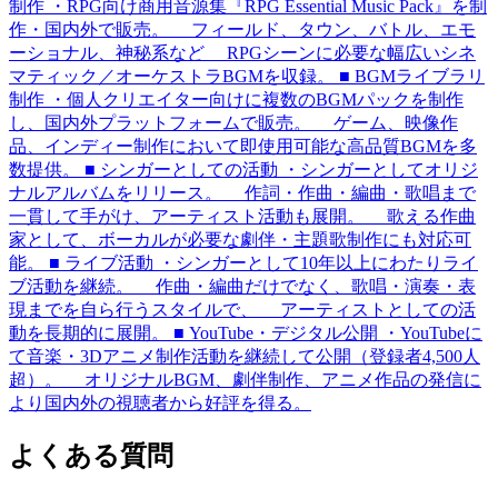
制作 ・RPG向け商用音源集『RPG Essential Music Pack』を制
作・国内外で販売。 フィールド、タウン、バトル、エモ
ーショナル、神秘系など RPGシーンに必要な幅広いシネ
マティック／オーケストラBGMを収録。 ■ BGMライブラリ
制作 ・個人クリエイター向けに複数のBGMパックを制作
し、国内外プラットフォームで販売。 ゲーム、映像作
品、インディー制作において即使用可能な高品質BGMを多
数提供。 ■ シンガーとしての活動 ・シンガーとしてオリジ
ナルアルバムをリリース。 作詞・作曲・編曲・歌唱まで
一貫して手がけ、アーティスト活動も展開。 歌える作曲
家として、ボーカルが必要な劇伴・主題歌制作にも対応可
能。 ■ ライブ活動 ・シンガーとして10年以上にわたりライ
ブ活動を継続。 作曲・編曲だけでなく、歌唱・演奏・表
現までを自ら行うスタイルで、 アーティストとしての活
動を長期的に展開。 ■ YouTube・デジタル公開 ・YouTubeに
て音楽・3Dアニメ制作活動を継続して公開（登録者4,500人
超）。 オリジナルBGM、劇伴制作、アニメ作品の発信に
より国内外の視聴者から好評を得る。
よくある質問