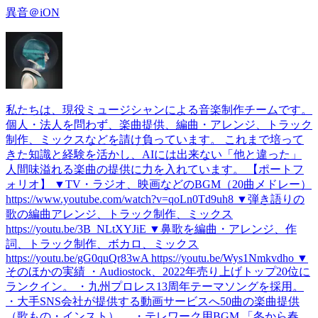
異音＠iON
私たちは、現役ミュージシャンによる音楽制作チームです。
個人・法人を問わず、楽曲提供、編曲・アレンジ、トラック
制作、ミックスなどを請け負っています。 これまで培って
きた知識と経験を活かし、AIには出来ない「他と違った」
人間味溢れる楽曲の提供に力を入れています。 【ポートフ
ォリオ】 ▼TV・ラジオ、映画などのBGM（20曲メドレー）
https://www.youtube.com/watch?v=qoLn0Td9uh8 ▼弾き語りの
歌の編曲アレンジ、トラック制作、ミックス
https://youtu.be/3B_NLtXYJiE ▼鼻歌を編曲・アレンジ、作
詞、トラック制作、ボカロ、ミックス
https://youtu.be/gG0quQr83wA https://youtu.be/Wys1Nmkvdho ▼
そのほかの実績 ・Audiostock、2022年売り上げトップ20位に
ランクイン。 ・九州プロレス13周年テーマソングを採用。
・大手SNS会社が提供する動画サービスへ50曲の楽曲提供
（歌もの・インスト）。 ・テレワーク用BGM 「冬から春