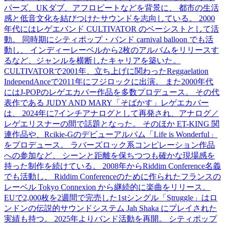
パーズ、UKダブ、アフロビートなどを背景に、 都市の生活
感と低音文化を結びつけたサウンドを志向している。 2000
年代にはレゲエバンド CULTIVATOR のベーシストとして活
動。 同時期にシティポップ・バンド carnival balloon でも活
動し、 インディーレーベルから2枚のアルバムをリリースす
るなど、ジャンルを横断したキャリアを築いた。
CULTIVATORで2001年、立ち上げに関わったReggaelation
IndependAnceで2011年にフジロックに出演。 また2000年代
にはJ-POPのレゲエカバー作品を多数プロデュース。 その代
表作である JUDY AND MARY「そばかす」レゲエカバー
は、 2024年に7インチアナログとして再発され、アナログ／
レゲエリスナーの間で話題となった。 そのほか ET-KING 関
連作品や、Rcikie-Gのデビューアルバム「Life is Wonderful」
をプロデュース。 ラバーズロック系コンピレーション作品
への参加など、 シーンと距離を保ちつつも確かな現場感を
持った制作を続けている。 2008年からRiddim Conference名義
でも活動し、 Riddim Conferenceのために作られたフランスの
レーベル Tokyo Connexion から継続的に楽曲をリリース。
EUで2,000枚を2週間で完売した1stシングル「Struggle」はロ
ンドンの伝説的サウンドシステム Jah Shaka にプレイされた
実績も持つ。 2025年よりバンド活動を再開。 シティポップ