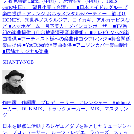
プ 夜色特调Carrol（中国）、恋音契約（中国）、Hello
Girls(中国）、望月小豆（台湾）、 ■日本アイドルグループ
楽曲提供・アレンジ おちゃメンタル⭐︎パーティー、欲ばり
HONEY、異世界ノスタルジア、コイカギ、アルカナビスな
ど ■スマホゲーム「月下美人」メインコンポーザー ■TV番
組の楽曲提供（仙台放送深夜音楽番組） ■テレビCMへの楽
曲提供 ■アーティスト様への楽曲作曲やアレンジ ■舞台関係
楽曲提供 ■YouTube配信楽曲提供 ■アニソンカバー楽曲制作
■店舗オリジナル楽曲
SHANTY-NOB
作曲家、作詞家、プロデューサー、アレンジャー、Riddimメ
ーカー、DUB MIX、トラックメーカー、MIX、マスタリン
グ
日本を拠点に活動するレゲエ／ダブを軸としたミュージシャ
ン、プロデューサー。 ルーツ・レゲエ、ラバーズ、ステッ