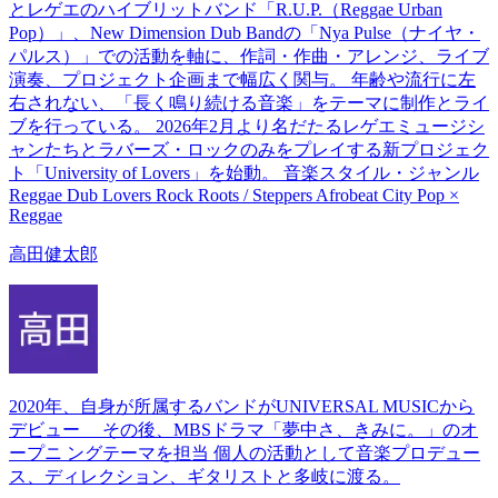
とレゲエのハイブリットバンド「R.U.P.（Reggae Urban
Pop）」、New Dimension Dub Bandの「Nya Pulse（ナイヤ・
パルス）」での活動を軸に、作詞・作曲・アレンジ、ライブ
演奏、プロジェクト企画まで幅広く関与。 年齢や流行に左
右されない、「長く鳴り続ける音楽」をテーマに制作とライ
ブを行っている。 2026年2月より名だたるレゲエミュージシ
ャンたちとラバーズ・ロックのみをプレイする新プロジェク
ト「University of Lovers」を始動。 音楽スタイル・ジャンル
Reggae Dub Lovers Rock Roots / Steppers Afrobeat City Pop ×
Reggae
高田健太郎
2020年、自身が所属するバンドがUNIVERSAL MUSICから
デビュー その後、MBSドラマ「夢中さ、きみに。」のオ
ープニ ングテーマを担当 個人の活動として音楽プロデュー
ス、ディレクション、ギタリストと多岐に渡る。