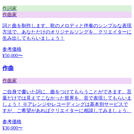
作詞家
作曲家
詞と曲を制作します。歌のメロディと伴奏のシンプルな表現
方法で、あなただけのオリジナルソングを、クリエイターに
生み出してもらいましょう！
参考価格
¥
50,000
〜
作曲
作曲家
ご自身で書いた詞に、曲をつけてもらうことができます。言
葉だけでは見えてこなかった世界を、音で表現してもらいま
しょう！ ※アレンジやレコーディングは基本別サービスで
すが、ご希望があればクリエイターに相談してみましょう。
参考価格
¥
30,000
〜