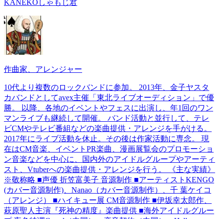
KANEKOしゃもじ君
作曲家、アレンジャー
10代より複数のロックバンドに参加。 2013年、金子ヤスタ
カバンドとしてavex主催「東北ライブオーディション」で優
勝。 以降、各地のイベントやフェスに出演し、年1回のワン
マンライブも継続して開催。 バンド活動と並行して、テレ
ビCMやテレビ番組などの楽曲提供・アレンジを手がける。
2017年にライブ活動を休止。その後は作家活動に専念。 現
在はCM音楽、イベントPR楽曲、漫画展覧会のプロモーショ
ン音楽などを中心に、国内外のアイドルグループやアーティ
スト、Vtuberへの楽曲提供・アレンジを行う。 《主な実績》
※敬称略 ■声優 折笠富美子 音源制作 ■アーティストKENGO
(カバー音源制作)、Nanao（カバー音源制作）、千 葉ケイコ
（アレンジ） ■ハイキュー展 CM音源制作 ■伊坂幸太郎作、
萩原聖人主演『死神の精度』楽曲提供 ■海外アイドルグルー