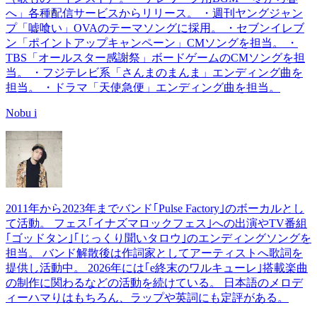
へ」各種配信サービスからリリース。 ・週刊ヤングジャン
プ「嘘喰い」OVAのテーマソングに採用。 ・セブンイレブ
ン「ポイントアップキャンペーン」CMソングを担当。 ・
TBS「オールスター感謝祭」ボードゲームのCMソングを担
当。 ・フジテレビ系「さんまのまんま」エンディング曲を
担当。 ・ドラマ「天使急便」エンディング曲を担当。
Nobu i
2011年から2023年までバンド｢Pulse Factory｣のボーカルとし
て活動。 フェス｢イナズマロックフェス｣への出演やTV番組
｢ゴッドタン｣｢じっくり聞いタロウ｣のエンディングソングを
担当。 バンド解散後は作詞家としてアーティストへ歌詞を
提供し活動中。 2026年には｢e終末のワルキューレ｣搭載楽曲
の制作に関わるなどの活動を続けている。 日本語のメロデ
ィーハマりはもちろん、ラップや英詞にも定評がある。