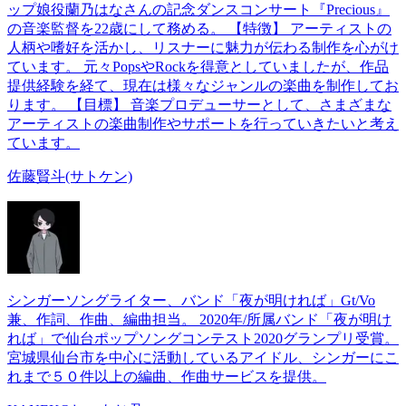
ップ娘役蘭乃はなさんの記念ダンスコンサート『Precious』
の音楽監督を22歳にして務める。 【特徴】 アーティストの
人柄や嗜好を活かし、リスナーに魅力が伝わる制作を心がけ
ています。 元々PopsやRockを得意としていましたが、作品
提供経験を経て、現在は様々なジャンルの楽曲を制作してお
ります。 【目標】 音楽プロデューサーとして、さまざまな
アーティストの楽曲制作やサポートを行っていきたいと考え
ています。
佐藤賢斗(サトケン)
シンガーソングライター、バンド「夜が明ければ」Gt/Vo
兼、作詞、作曲、編曲担当。 2020年/所属バンド「夜が明け
れば」で仙台ポップソングコンテスト2020グランプリ受賞。
宮城県仙台市を中心に活動しているアイドル、シンガーにこ
れまで５０件以上の編曲、作曲サービスを提供。