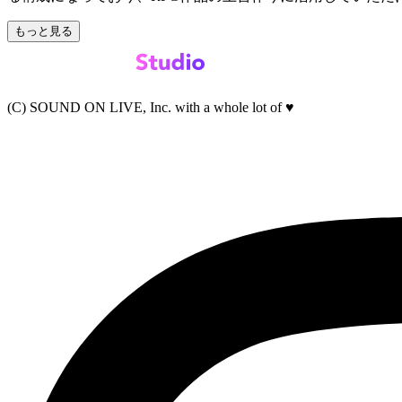
もっと見る
(C) SOUND ON LIVE, Inc. with a whole lot of ♥