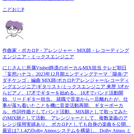
こどおじP
作曲家・ボカロP・アレンジャー・MIX師・レコーディング
エンジニア・ミックスエンジニア
にじさんじ所属Vtuber静凛のボーカルMIX担当 テレビ朝日
「妄想ハナコ」2023年12月期エンディングテーマ「陽炎/ア
ダチケンゴ」編曲 MIX師/ボカロP/アレンジャー/レコーディ
ングエンジニア/ギタリスト/ミックスエンジニア 来歴 3才か
らピアノ、17才でギターを始める。 18才でバンド活動開
始。リードギター担当。 就職で音楽から一旦離れたが、仕
事が落ち着いたことを機に音楽活動再開。 ギターボーカ
ル、作詞作曲としてバンド活動。 MIX師として歌ってみた
のMIX師として活動。 アレンジャーとして、複数楽曲のア
レンジ採用実績あり。 ボカロPとしても自身の楽曲を公開。
最近は7.1.4のDolby Atmosシステムを構築し、Dolby Atmos ミ