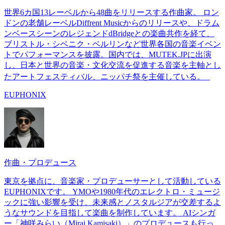
世界6カ国13レーベルから48曲をリリースする作曲家。 ロン
ドンの老舗レーベルDiffrent Musicからのリリースや、ドラム
ンベースシーンのレジェンドdBridgeとの楽曲共作を経て、
ブリストル・シベニク・ベルリンなど世界各国の音楽イベン
トでパフォーマンスを披露。国内では、MUTEK.JPに出演
し、日本と世界の音楽・文化交流を促進する音楽を主軸とし
たアートフェスティバル、ニッパチ祭を主催している。
EUPHONIX
作曲・プロデュース
東京を拠点に、音楽家・プロデューサーとして活動している
EUPHONIXです。 YMOや1980年代のエレクトロ・ミュージ
ックに強い影響を受け、未来感とノスタルジアが交差するよ
うなサウンドを目指して楽曲を制作しています。 AIシンガ
ー「神咲みらい（Mirai Kamisaki）」のプロデュースも行っ