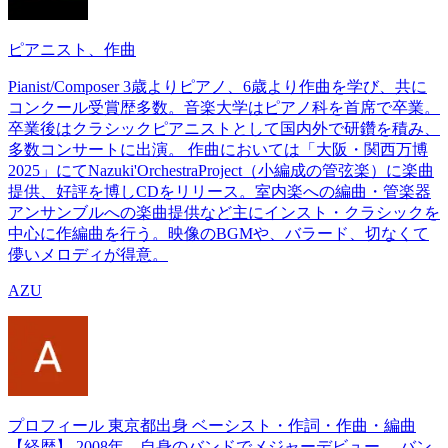
ピアニスト、作曲
Pianist/Composer 3歳よりピアノ、6歳より作曲を学び、共に
コンクール受賞歴多数。音楽大学はピアノ科を首席で卒業。
卒業後はクラシックピアニストとして国内外で研鑽を積み、
多数コンサートに出演。 作曲においては「大阪・関西万博
2025」にてNazuki'OrchestraProject（小編成の管弦楽）に楽曲
提供、好評を博しCDをリリース。室内楽への編曲・管楽器
アンサンブルへの楽曲提供など主にインスト・クラシックを
中心に作編曲を行う。映像のBGMや、バラード、切なくて
儚いメロディが得意。
AZU
プロフィール 東京都出身 ベーシスト・作詞・作曲・編曲
【経歴】 2008年、自身のバンドでメジャーデビュー。 バン