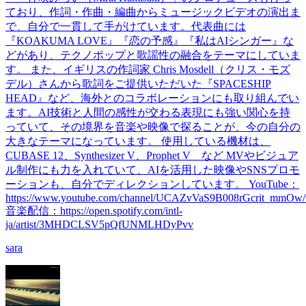
ており、作詞・作曲・編曲からミュージックビデオの演出ま
で、自分で一貫して手がけています。代表曲には
『KOAKUMA LOVE』『恋の予感』『私はAIシンガー』な
どがあり、テクノポップと歌謡性の融合をテーマにしていま
す。 また、イギリスの作詞家 Chris Mosdell（クリス・モズ
デル）さんから歌詞をご提供いただいた『SPACESHIP
HEAD』など、海外とのコラボレーションにも取り組んでい
ます。AI技術と人間の感性が交わる表現にも強い関心を持
っていて、その境界を音楽や映像で探ることが、今の自分の
大きなテーマになっています。 使用している機材は、
CUBASE 12、Synthesizer V、Prophet V など MVやビジュア
ル制作にも力を入れていて、AIを活用した映像やSNSプロモ
ーションも、自分でディレクションしています。 YouTube：
https://www.youtube.com/channel/UCAZvVaS9B008rGcrit_mmOw/
音楽配信：https://open.spotify.com/intl-
ja/artist/3MHDCLSV5pQfUNMLHDyPvv
sara