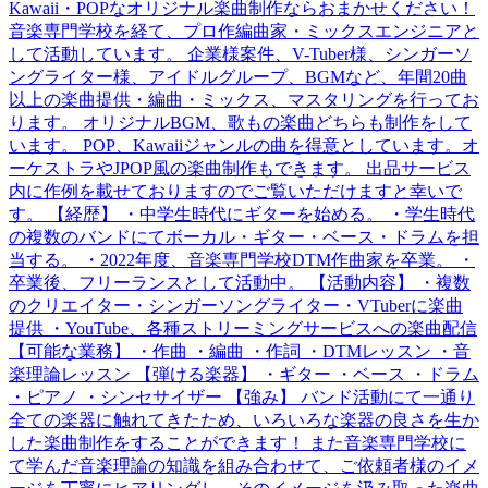
Kawaii・POPなオリジナル楽曲制作ならおまかせください！
音楽専門学校を経て、プロ作編曲家・ミックスエンジニアと
して活動しています。 企業様案件、V-Tuber様、シンガーソ
ングライター様、アイドルグループ、BGMなど、年間20曲
以上の楽曲提供・編曲・ミックス、マスタリングを行ってお
ります。 オリジナルBGM、歌もの楽曲どちらも制作をして
います。 POP、Kawaiiジャンルの曲を得意としています。オ
ーケストラやJPOP風の楽曲制作もできます。 出品サービス
内に作例を載せておりますのでご覧いただけますと幸いで
す。 【経歴】 ・中学生時代にギターを始める。 ・学生時代
の複数のバンドにてボーカル・ギター・ベース・ドラムを担
当する。 ・2022年度、音楽専門学校DTM作曲家を卒業。 ・
卒業後、フリーランスとして活動中。 【活動内容】 ・複数
のクリエイター・シンガーソングライター・VTuberに楽曲
提供 ・YouTube、各種ストリーミングサービスへの楽曲配信
【可能な業務】 ・作曲 ・編曲 ・作詞 ・DTMレッスン ・音
楽理論レッスン 【弾ける楽器】 ・ギター ・ベース ・ドラム
・ピアノ ・シンセサイザー 【強み】 バンド活動にて一通り
全ての楽器に触れてきたため、いろいろな楽器の良さを生か
した楽曲制作をすることができます！ また音楽専門学校に
て学んだ音楽理論の知識を組み合わせて、ご依頼者様のイメ