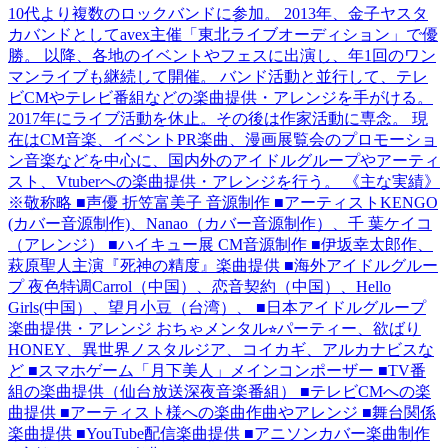
10代より複数のロックバンドに参加。 2013年、金子ヤスタ
カバンドとしてavex主催「東北ライブオーディション」で優
勝。 以降、各地のイベントやフェスに出演し、年1回のワン
マンライブも継続して開催。 バンド活動と並行して、テレ
ビCMやテレビ番組などの楽曲提供・アレンジを手がける。
2017年にライブ活動を休止。その後は作家活動に専念。 現
在はCM音楽、イベントPR楽曲、漫画展覧会のプロモーショ
ン音楽などを中心に、国内外のアイドルグループやアーティ
スト、Vtuberへの楽曲提供・アレンジを行う。 《主な実績》
※敬称略 ■声優 折笠富美子 音源制作 ■アーティストKENGO
(カバー音源制作)、Nanao（カバー音源制作）、千 葉ケイコ
（アレンジ） ■ハイキュー展 CM音源制作 ■伊坂幸太郎作、
萩原聖人主演『死神の精度』楽曲提供 ■海外アイドルグルー
プ 夜色特调Carrol（中国）、恋音契約（中国）、Hello
Girls(中国）、望月小豆（台湾）、 ■日本アイドルグループ
楽曲提供・アレンジ おちゃメンタル⭐︎パーティー、欲ばり
HONEY、異世界ノスタルジア、コイカギ、アルカナビスな
ど ■スマホゲーム「月下美人」メインコンポーザー ■TV番
組の楽曲提供（仙台放送深夜音楽番組） ■テレビCMへの楽
曲提供 ■アーティスト様への楽曲作曲やアレンジ ■舞台関係
楽曲提供 ■YouTube配信楽曲提供 ■アニソンカバー楽曲制作