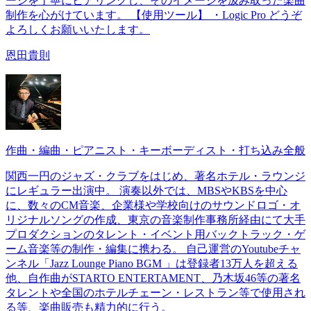
ージを丁寧にヒアリングし、そのイメージを汲み取った楽曲
制作を心がけています。 【使用ツール】 ・Logic Pro どうぞ
よろしくお願いいたします。
恩田貴則
作曲・編曲・ピアニスト・キーボーディスト・打ち込み全般
関西一円のジャズ・クラブをはじめ、著名ホテル・ラウンジ
にレギュラー出演中。 演奏以外では、MBSやKBSを中心
に、数々のCM音楽、企業様や学校向けのサウンドロゴ・オ
リジナルソングの作成、東京の音楽制作事務所経由にて大手
プロダクションのタレント・イベント用バックトラック・ゲ
ーム音楽等の制作・編集に携わる。 自己運営のYoutubeチャ
ンネル「Jazz Lounge Piano BGM 」は登録者13万人を超える
他、自作曲がSTARTO ENTERTAMENT、乃木坂46等の著名
タレントや全国のホテルチェーン・レストラン等で使用され
る等、楽曲販売も精力的に行う。