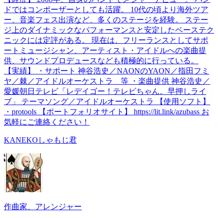
ドではコンポーザーとしても活躍。 10代の頃より海外ツア
ー、音楽フェス出演など、多くのステージを経験。 ステー
ジ上のダイナミックなパフォーマンスと安定したベーステク
ニックには定評がある。 現在は、フリーランスとしてサポ
ートミュージシャン、アーティスト・アイドルへの楽曲提
供、サウンドプロデュースなども積極的に行っている。
【実績】 ・サポート 神谷浩史／NAONのYAON／指田フミ
ヤ／棘／アイドルオーケストラ 等 ・楽曲提供 神谷浩史／
愛媛朝日テレビ「レデイゴー！テレビちゃん。早押しライ
ブ」 テーマソング／アイドルオーケストラ 【使用ソフト】
・protools 【ポートフォリオサイト】 https://lit.link/azubass お
気軽にご連絡ください！
KANEKOしゃもじ君
作曲家、アレンジャー