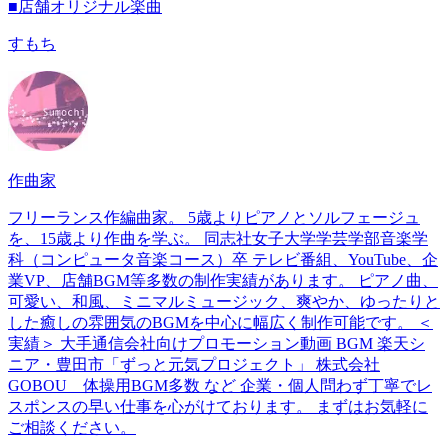
■店舗オリジナル楽曲
すもち
作曲家
フリーランス作編曲家。 5歳よりピアノとソルフェージュ
を、15歳より作曲を学ぶ。 同志社女子大学学芸学部音楽学
科（コンピュータ音楽コース）卒 テレビ番組、YouTube、企
業VP、店舗BGM等多数の制作実績があります。 ピアノ曲、
可愛い、和風、ミニマルミュージック、爽やか、ゆったりと
した癒しの雰囲気のBGMを中心に幅広く制作可能です。 ＜
実績＞ 大手通信会社向けプロモーション動画 BGM 楽天シ
ニア・豊田市「ずっと元気プロジェクト」 株式会社
GOBOU 体操用BGM多数 など 企業・個人問わず丁寧でレ
スポンスの早い仕事を心がけております。 まずはお気軽に
ご相談ください。