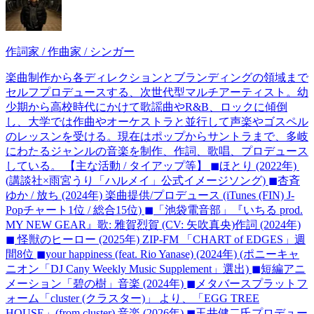
作詞家 / 作曲家 / シンガー
楽曲制作から各ディレクションとブランディングの領域まで
セルフプロデュースする、次世代型マルチアーティスト。幼
少期から高校時代にかけて歌謡曲やR&B、ロックに傾倒
し、大学では作曲やオーケストラと並行して声楽やゴスペル
のレッスンを受ける。現在はポップからサントラまで、多岐
にわたるジャンルの音楽を制作、作詞、歌唱、プロデュース
している。 【主な活動 / タイアップ等】 ◼︎ほとり (2022年)
(講談社×雨宮うり「ハルメイ」公式イメージソング) ◼︎杏斉
ゆか / 放ち (2024年) 楽曲提供/プロデュース (iTunes (FIN) J-
Popチャート1位 / 総合15位) ◼︎「池袋電音部」『いちる prod.
MY NEW GEAR』歌: 雅賀烈賀 (CV: 矢吹真央)作詞 (2024年)
◼︎ 怪獣のヒーロー (2025年) ZIP-FM 「CHART of EDGES」週
間8位 ◼︎your happiness (feat. Rio Yanase) (2024年) (ポニーキャ
ニオン「DJ Cany Weekly Music Supplement」選出) ◼︎短編アニ
メーション「碧の樹」音楽 (2024年) ◼︎メタバースプラットフ
ォーム「cluster (クラスター)」 より、「EGG TREE
HOUSE」(from cluster) 音楽 (2026年) ◼︎玉井健二氏プロデュー