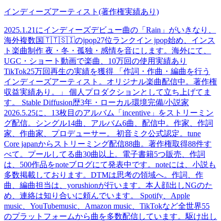
インディーズアーティスト(著作権実績あり)
2025.1.21にインディーズデビュー曲の「Rain」がいきなり、
海外複数国🇹🇹🇸🇮のjpop27位ランクイン jpop始め、インス
ト楽曲制作 夜・冬・孤独・感情を音にします。海外にて、
UGC・ショート動画で楽曲、10万回の使用実績あり
TikTok25万回再生の実績を獲得 「作詞・作曲・編曲を行う
インディーズアーティスト。オリジナル楽曲配信中。著作権
収益実績あり。」 個人プロダクションとして立ち上げてま
す。 Stable Diffusion歴3年・ローカル環境完備/小説家
2026.5.25に、13枚目のアルバム「incentive」をストリーミン
グ配信。シングル14曲、アルバム6曲、配信中。作家、作詞
家、作曲家、プロデューサー。 初音ミク公式認定。tune
Core japanからストリーミング配信88曲。著作権取得88件す
べて。プールしてる曲30曲以上。電子書籍5つ販売、作詞
は、500作品をnoteブログにて発表中です。noteには、小説も
多数掲載しております。DTMは思考の領域へ。作詞、作
曲、編曲担当は、yorushionが行います。本人顔出しNGのた
め、連絡は知り合いに頼んでいます。 Spotify、Apple
music、YouTubemusic、Amazon music、TikTokなど全世界55
のプラットフォームから曲を多数配信しています。駆け出し