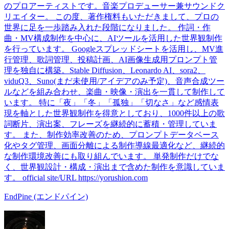
のプロアーティストです。音楽プロデューサー兼サウンドク
リエイター。 この度、著作権料もいただきまして、プロの
世界に足を一歩踏み入れた段階になりました。 作詞・作
曲・MV構成制作を中心に、AIツールを活用した世界観制作
を行っています。 Googleスプレッドシートを活用し、MV進
行管理、歌詞管理、投稿計画、AI画像生成用プロンプト管
理を独自に構築。Stable Diffusion、Leonardo AI、sora2、
viduQ3、Suno(まだ未使用/アイデアのみ予定)、音声合成ツー
ルなどを組み合わせ、楽曲・映像・演出を一貫して制作して
います。 特に「夜」「冬」「孤独」「切なさ」など感情表
現を軸とした世界観制作を得意としており、1000件以上の歌
詞断片、演出案、フレーズを継続的に蓄積・管理していま
す。 また、制作効率改善のため、プロンプトデータベース
化やタグ管理、画面分離による制作導線最適化など、継続的
な制作環境改善にも取り組んでいます。 単発制作だけでな
く、世界観設計・構成・演出まで含めた制作を意識していま
す。 official site/URL https://yorushion.com
EndPine (エンドパイン)