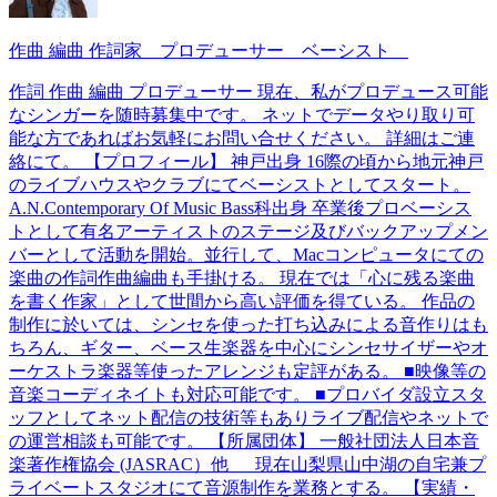
作曲 編曲 作詞家 プロデューサー ベーシスト
作詞 作曲 編曲 プロデューサー 現在、私がプロデュース可能
なシンガーを随時募集中です。 ネットでデータやり取り可
能な方であればお気軽にお問い合せください。 詳細はご連
絡にて。 【プロフィール】 神戸出身 16際の頃から地元神戸
のライブハウスやクラブにてベーシストとしてスタート。
A.N.Contemporary Of Music Bass科出身 卒業後プロベーシス
トとして有名アーティストのステージ及びバックアップメン
バーとして活動を開始。並行して、Macコンピュータにての
楽曲の作詞作曲編曲も手掛ける。 現在では「心に残る楽曲
を書く作家」として世間から高い評価を得ている。 作品の
制作に於いては、シンセを使った打ち込みによる音作りはも
ちろん、ギター、ベース生楽器を中心にシンセサイザーやオ
ーケストラ楽器等使ったアレンジも定評がある。 ■映像等の
音楽コーディネイトも対応可能です。 ■プロバイダ設立スタ
ッフとしてネット配信の技術等もありライブ配信やネットで
の運営相談も可能です。 【所属団体】 一般社団法人日本音
楽著作権協会 (JASRAC）他 現在山梨県山中湖の自宅兼プ
ライベートスタジオにて音源制作を業務とする。 【実績・