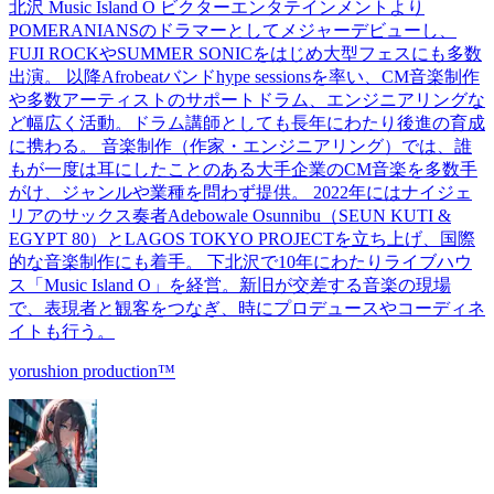
北沢 Music Island O ビクターエンタテインメントより
POMERANIANSのドラマーとしてメジャーデビューし、
FUJI ROCKやSUMMER SONICをはじめ大型フェスにも多数
出演。 以降Afrobeatバンドhype sessionsを率い、CM音楽制作
や多数アーティストのサポートドラム、エンジニアリングな
ど幅広く活動。ドラム講師としても長年にわたり後進の育成
に携わる。 音楽制作（作家・エンジニアリング）では、誰
もが一度は耳にしたことのある大手企業のCM音楽を多数手
がけ、ジャンルや業種を問わず提供。 2022年にはナイジェ
リアのサックス奏者Adebowale Osunnibu（SEUN KUTI &
EGYPT 80）とLAGOS TOKYO PROJECTを立ち上げ、国際
的な音楽制作にも着手。 下北沢で10年にわたりライブハウ
ス「Music Island O」を経営。新旧が交差する音楽の現場
で、表現者と観客をつなぎ、時にプロデュースやコーディネ
イトも行う。
yorushion production™︎