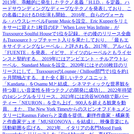
2013年、乖離的に発生したテクノ名義「H.I.D.」を定義。ハ
ードサウンディングなディープなテクノを発表しており、こ
の名義におけるDJ出演も開始。 2016年、自らのヴォーカ
ル・ハウスレーベルFuente Musicを設立。Eric Kupperをリミ
キサーに迎えた1枚目のEP「When Love Was Infinite」が
Traxsource Soulful Houseで1位を記録。その後のリリース全曲
もTraxsourceトップチャート入りを果たしており、「最もエ
キサイティングなレーベル」と評される。2017年、アルバム
「FUENTE」を発表。イビサ、ドイツのレーベルともライセ
ンスと契約する。 2019年にはアンビエント・チルアウトレ
ーベル、Standard Musicを設立。2020年にはその10枚目のリ
リースにして、TraxsourceのLounge / Chillout部門で1位を約1
ヶ月間独占する。また全く新しいテクノユニット
「Kandarta」をOsamu Mと結成。シネマティックな世界観を
持つ新しい音楽性を持つテクノの開発に成功し、2022年待望
の1stシングルをリリース。2023年には渋谷WOMBで新パー
ティー「NEURON」を立ち上げ、900人を超える観衆を動
員。 また、The New York Timesからのスピンオフドキュメン
タリーにRasmus Faberらと楽曲を提供。劇伴作曲家・橘麻美
と作曲家デュオ「MUSEONOVA」を結成し、映像音楽にも
活動範囲を広げる。 2023年、イタリアの名門Mood Funk