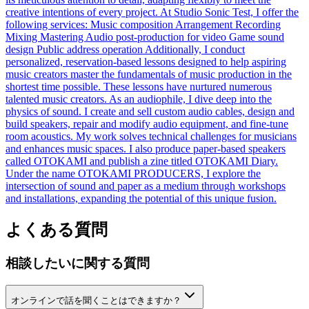
creative intentions of every project. At Studio Sonic Test, I offer the
following services: Music composition Arrangement Recording
Mixing Mastering Audio post-production for video Game sound
design Public address operation Additionally, I conduct
personalized, reservation-based lessons designed to help aspiring
music creators master the fundamentals of music production in the
shortest time possible. These lessons have nurtured numerous
talented music creators. As an audiophile, I dive deep into the
physics of sound. I create and sell custom audio cables, design and
build speakers, repair and modify audio equipment, and fine-tune
room acoustics. My work solves technical challenges for musicians
and enhances music spaces. I also produce paper-based speakers
called OTOKAMI and publish a zine titled OTOKAMI Diary.
Under the name OTOKAMI PRODUCERS, I explore the
intersection of sound and paper as a medium through workshops
and installations, expanding the potential of this unique fusion.
よくある質問
相談したい
に関する質問
オンラインで話を聞くことはできますか？