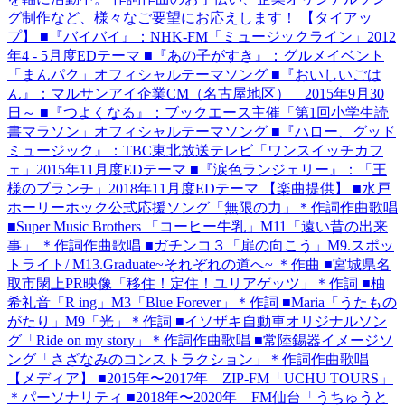
グ制作など、様々なご要望にお応えします！ 【タイアッ
プ】 ■『バイバイ』：NHK-FM「ミュージックライン」2012
年4 - 5月度EDテーマ ■『あの子がすき』：グルメイベント
「まんパク」オフィシャルテーマソング ■『おいしいごは
ん』：マルサンアイ企業CM（名古屋地区） 2015年9月30
日～ ■『つよくなる』：ブックエース主催「第1回小学生読
書マラソン」オフィシャルテーマソング ■『ハロー、グッド
ミュージック』：TBC東北放送テレビ「ワンスイッチカフ
ェ」2015年11月度EDテーマ ■『涙色ランジェリー』：「王
様のブランチ」2018年11月度EDテーマ 【楽曲提供】 ■水戸
ホーリーホック公式応援ソング「無限の力」＊作詞作曲歌唱
■Super Music Brothers 「コーヒー牛乳」M11「遠い昔の出来
事」 ＊作詞作曲歌唱 ■ガチンコ３「扉の向こう」M9.スポッ
トライト/ M13.Graduate~それぞれの道へ~ ＊作曲 ■宮城県名
取市閖上PR映像「移住！定住！ユリアゲッツ」＊作詞 ■柚
希礼音「R ing」M3「Blue Forever」＊作詞 ■Maria「うたもの
がたり」M9「光」＊作詞 ■イソザキ自動車オリジナルソン
グ「Ride on my story」＊作詞作曲歌唱 ■常陸錫器イメージソ
ング「さざなみのコンストラクション」＊作詞作曲歌唱
【メディア】 ■2015年〜2017年 ZIP-FM「UCHU TOURS」
＊パーソナリティ ■2018年〜2020年 FM仙台「うちゅうと