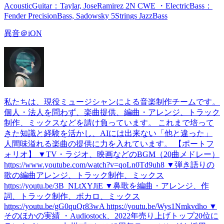
AcousticGuitar：Taylar, JoseRamirez 2N CWE ・ElectricBass：
Fender PrecisionBass, Sadowsky 5Strings JazzBass
異音＠iON
私たちは、現役ミュージシャンによる音楽制作チームです。
個人・法人を問わず、楽曲提供、編曲・アレンジ、トラック
制作、ミックスなどを請け負っています。 これまで培って
きた知識と経験を活かし、AIには出来ない「他と違った」
人間味溢れる楽曲の提供に力を入れています。 【ポートフ
ォリオ】 ▼TV・ラジオ、映画などのBGM（20曲メドレー）
https://www.youtube.com/watch?v=qoLn0Td9uh8 ▼弾き語りの
歌の編曲アレンジ、トラック制作、ミックス
https://youtu.be/3B_NLtXYJiE ▼鼻歌を編曲・アレンジ、作
詞、トラック制作、ボカロ、ミックス
https://youtu.be/gG0quQr83wA https://youtu.be/Wys1Nmkvdho ▼
そのほかの実績 ・Audiostock、2022年売り上げトップ20位に