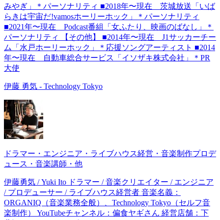
みやぎ」＊パーソナリティ ■2018年〜現在 茨城放送「いば
らきは宇宙だ!vamosホーリーホック」＊パーソナリティ
■2021年〜現在 Podcast番組「女ふたり、映画のばなし」＊
パーソナリティ 【その他】 ■2014年〜現在 J1サッカーチー
ム「水戸ホーリーホック」＊応援ソングアーティスト ■2014
年〜現在 自動車総合サービス「イソザキ株式会社」＊PR
大使
伊藤 勇気 - Technology Tokyo
ドラマー・エンジニア・ライブハウス経営・音楽制作プロデ
ュース・音楽講師・他
伊藤勇気 / Yuki Ito ドラマー / 音楽クリエイター / エンジニア
/ プロデューサー / ライブハウス経営者 音楽名義：
ORGANIQ（音楽業務全般）、Technology Tokyo（セルフ音
楽制作） YouTubeチャンネル：偏食ヤギさん 経営店舗：下