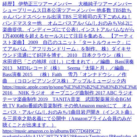
経歴】 伊勢正三ツアーメンバー 大橋純子ツアーメンバー
シュープリームス日本公演ツアーメンバー 他多数 TBS欽ち
ゃんバンドスペシャル出演 TBS 三宅裕司の天下ごめんね！
バンドマスター他 オムニバスアルバム/しおのみちVol,2に
楽曲提供。インディーズにて公表しインストアルバムながら
1万4000枚を超えるセールスにて注目を集める。 【アーティ
スト楽曲】 2009 自己のユニット「タートルウォーク」に
てアルバム「アフリカンドリーム」を制作。 株）ダイキサ
ウンド流通にて好評を博す。 2010 日本クラウン（株）
水田逹巳「この地球（ほし）に生まれて」／編曲、Bass演奏
2013 MIDIレコード（株） Seema「太陽と月」／編曲、
Bass演奏 2015 （株）Faith 雪乃「オンナドウシ」／作
曲 （コロンビアソングス株） アップルミュージック内
https://music.apple.com/jp/song/%E3%83%B2%E3%83%B3%
2016 NHK ラジオ オープニング曲制作 2017 ABC ラジオ
テーマ楽曲制作 2019 TANITA音楽 武田製薬展示会BGM
他 TV Radio番組内音楽制作 その他Amazon musicにて オム
ニバス・アルバム/しおのみち/1曲目岩戸開き（インスト曲）
を三原幸之助名義にて公開中（Amazonプライム会員のみが
聴くことが出来ます。）
https://music.amazon.co.jp/albums/B077D6H9C2?
marketplaceId=A1VC38T7YXB528&musicTerritory=JP&ref=dm