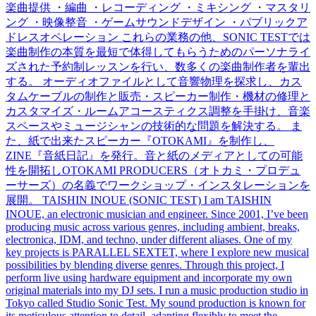
楽曲提供 ・編曲 ・レコーディング ・ミキシング ・マスタリ
ング ・映像整音 ・ゲームサウンドデザイン ・パブリックア
ドレスオペレーション これらの業務の他、SONIC TESTでは
楽曲制作の本質を最短で体得してもらうためのパーソナライ
ズされた予約制レッスンを行い、数多くの楽曲制作者を輩出
する。 オーディオファイルとして音響物理を探求し、カス
タムケーブルの制作と販売・スピーカー制作・機材の修理と
カスタマイズ・ルームアコースティクス調整を手掛け、音楽
スペースやミュージシャンの技術的な問題を解決する。 ま
た、紙で出来たスピーカー『OTOKAMI』を制作し、
ZINE『音紙日記』を発行。音と紙のメディアとしての可能
性を開拓しOTOKAMI PRODUCERS（オトカミ・プロデュ
ーサーズ）の名義でワークショップ・インスタレーションを
展開。 TAISHIN INOUE (SONIC TEST) I am TAISHIN
INOUE, an electronic musician and engineer. Since 2001, I’ve been
producing music across various genres, including ambient, breaks,
electronica, IDM, and techno, under different aliases. One of my
key projects is PARALLEL SEXTET, where I explore new musical
possibilities by blending diverse genres. Through this project, I
perform live using hardware equipment and incorporate my own
original materials into my DJ sets. I run a music production studio in
Tokyo called Studio Sonic Test. My sound production is known for
its meticulous attention to detail, adapting flexibly to meet the