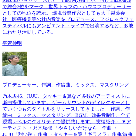
Recordsからリリースした「Find Myself」が、再びTraxsource
で総合2位をマーク、世界トップの・ハウスプロデューサー
としての地位を誇示。 環境音楽作家としても大手製薬会
社、医療機関等の社内音楽をプロデュース。フジロックフェ
スティバルにもアンビエント・ライブで出演するなど、多岐
にわたり活動している。
平賀伸明
プロデューサー、作詞、作編曲、ミックス、マスタリング
乃木坂46、JUJU、タッキー＆翼など多数のアーティストに
楽曲提供しています。 ゲームサウンドのディレクターとし
ていくつものタイトルをリリースしてきました。 作詞、作
編曲、ミックス、マスタリング、BGM、効果音制作、全て
現場レベルのクオリティで提供致します。 実績紹介： ▼ア
ーティスト ・乃木坂46 「やさしいだけなら」作曲 ・
JUJU「甜い罠」作曲 ・タッキー＆翼「ギラメラ」作曲/編曲