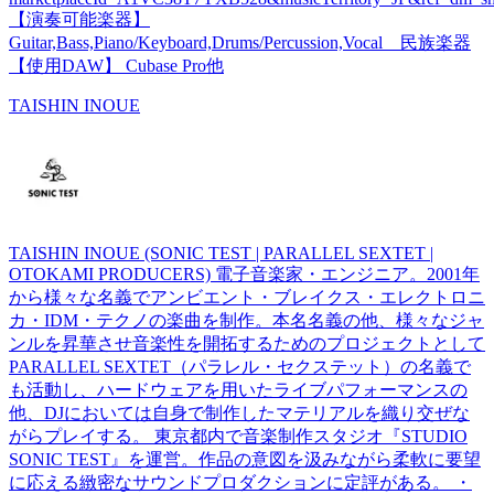
【演奏可能楽器】
Guitar,Bass,Piano/Keyboard,Drums/Percussion,Vocal 民族楽器
【使用DAW】 Cubase Pro他
TAISHIN INOUE
TAISHIN INOUE (SONIC TEST | PARALLEL SEXTET |
OTOKAMI PRODUCERS) 電子音楽家・エンジニア。2001年
から様々な名義でアンビエント・ブレイクス・エレクトロニ
カ・IDM・テクノの楽曲を制作。本名名義の他、様々なジャ
ンルを昇華させ音楽性を開拓するためのプロジェクトとして
PARALLEL SEXTET（パラレル・セクステット）の名義で
も活動し、ハードウェアを用いたライブパフォーマンスの
他、DJにおいては自身で制作したマテリアルを織り交ぜな
がらプレイする。 東京都内で音楽制作スタジオ『STUDIO
SONIC TEST』を運営。作品の意図を汲みながら柔軟に要望
に応える緻密なサウンドプロダクションに定評がある。 ・