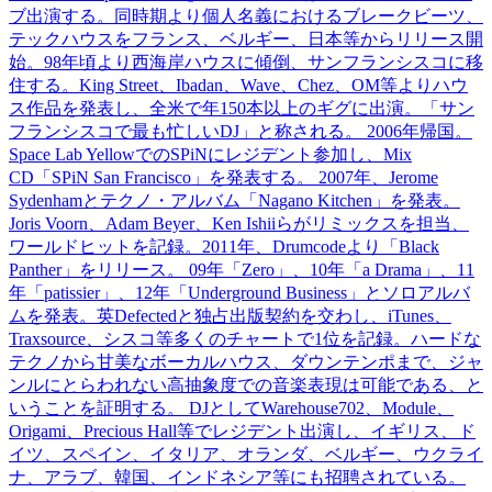
ブ出演する。同時期より個人名義におけるブレークビーツ、
テックハウスをフランス、ベルギー、日本等からリリース開
始。98年頃より西海岸ハウスに傾倒、サンフランシスコに移
住する。King Street、Ibadan、Wave、Chez、OM等よりハウ
ス作品を発表し、全米で年150本以上のギグに出演。「サン
フランシスコで最も忙しいDJ」と称される。 2006年帰国。
Space Lab YellowでのSPiNにレジデント参加し、Mix
CD「SPiN San Francisco」を発表する。 2007年、Jerome
Sydenhamとテクノ・アルバム「Nagano Kitchen」を発表。
Joris Voorn、Adam Beyer、Ken Ishiiらがリミックスを担当、
ワールドヒットを記録。2011年、Drumcodeより「Black
Panther」をリリース。 09年「Zero」、10年「a Drama」、11
年「patissier」、12年「Underground Business」とソロアルバ
ムを発表。英Defectedと独占出版契約を交わし、iTunes、
Traxsource、シスコ等多くのチャートで1位を記録。ハードな
テクノから甘美なボーカルハウス、ダウンテンポまで、ジャ
ンルにとらわれない高抽象度での音楽表現は可能である、と
いうことを証明する。 DJとしてWarehouse702、Module、
Origami、Precious Hall等でレジデント出演し、イギリス、ド
イツ、スペイン、イタリア、オランダ、ベルギー、ウクライ
ナ、アラブ、韓国、インドネシア等にも招聘されている。