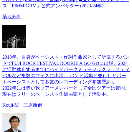
ス「FIMMIGRM」公式アンバサダー (2023-24年)
菊地芳将
2018年、自身がベーシスト・作詞作曲家として所属するバン
ドでFUJI ROCK FESTIVAL ROOKIE A GO-GOに出場。2024
に活動休止するまでにハイドパークミュージックフェスティ
バルなど複数のフェスに出演。 バンド活動と並行しサポー
トベーシストとして多数のレコーディング参加歴あり。
2022年には赤い靴ツアーメンバーとして全国ツアーは帯同。
現在はフリーのベーシスト作編曲家として活動中。
Kouji-M 三原康嗣