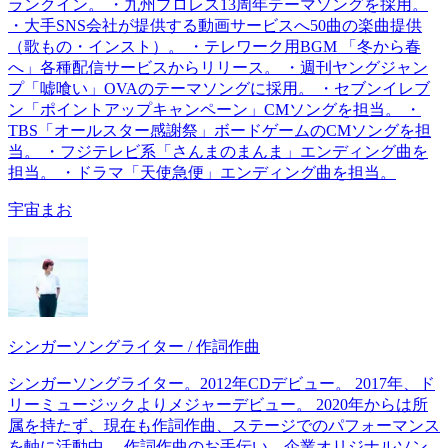
ランクイン。 ・九州プロレス13周年テーマソングを採用。
・大手SNS会社が提供する動画サービスへ50曲の楽曲提供
（歌もの・インスト）。 ・テレワーク用BGM 「冬から春
へ」各種配信サービスからリリース。 ・週刊ヤングジャン
プ「嘘喰い」OVAのテーマソングに採用。 ・セブンイレブ
ン「ポイントアップキャンペーン」CMソングを担当。 ・
TBS「オールスター感謝祭」ボードゲームのCMソングを担
当。 ・フジテレビ系「さんまのまんま」エンディング曲を
担当。 ・ドラマ「天使急便」エンディング曲を担当。
宇宙まお
シンガーソングライター / 作詞作曲
シンガーソングライター。2012年CDデビュー。 2017年、ド
リーミュージックよりメジャーデビュー。 2020年からは所
属を持たず、現在も作詞作曲、ステージでのパフォーマンス
を軸に活動中。 作詞作曲のお手伝い、企業オリジナルソン