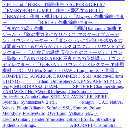
・FTIsland「HERE」作詞/作曲 ・SUPER☆GIRLS /
「EVERYBODY JUMP!!」作曲 ・愛乙女☆DOLL /
「BRAVER」作曲 ・横山ルリカ / 「Always」作曲/編曲/ギタ
ー 「BIRTH」作曲/編曲/ギター
「初めての恋」作曲 「瞬間Diamond」編曲 ▼
ゲーム ・「陰の実力者になりたくて マスターオブガーデ
ン」サウンドリーダー ・「ダンジョンに出会いを求めるの
は間違っているだろうか バトルクロニクル」/ サウンドディ
レクター ・「2.5次元の誘惑 天使たちのステージ」/ サウン
ド監修 ・「WIND BREAKER 不良たちの英雄譚」/ サウンド
ディレクター ・「GOKEN」/ サウンドディレクター ▼使用
機材 ・PC：M1 Mac Studio ・DAW：Logic pro X ・音源：
KOMPLETE, SUPERIOR DRUMMER 3, SSD, AddictiveDrums,
ETHNO7, Trilian, Omnisphere2, KEYSCAPE, STYLUS,
Ivory, MODOBASS2, UJAM, SPITFIRE ChamberStrings,
EASTWEST HollyWoodOrchestra, CineSamples,
ProjectSam, AmpleGuitar, SERUM2, AVENGER, SPIRE,
Sylenth1, SynthseizerV 2 etc.. ・Plugin：UAD Native,
Waves, Plugin Alliance, Softube, SSL, Sonnox, Pulsar,
Melodyne, PositiveGrid, OverLoud, Valhalla, etc.. ・
ElectricGuitar：Fender Strarcaster, Gibson ES335, Strandberg
Boden05 7Strings, AIRCRAFT CustomStrat ・