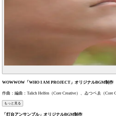
WOWWOW「WHO I AM PROJECT」オリジナルBGM制作
作曲：編曲：Talich Helfen（Core Creative）、ゐ
もっと見る
「灯台アンサンブル」オリジナルBGM制作