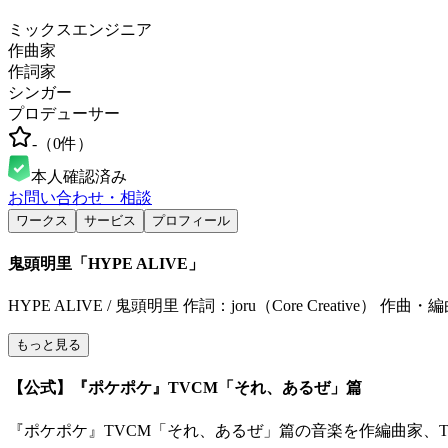
ミックスエンジニア
作曲家
作詞家
シンガー
プロデューサー
-
（
0
件）
本人確認済み
お問い合わせ・相談
ワークス
サービス
プロフィール
鬼頭明里「HYPE ALIVE」
HYPE ALIVE / 鬼頭明里 作詞：joru（Core Creative） 作曲・
もっと見る
【公式】『ポケポケ』TVCM「それ、あるぜ」篇
『ポケポケ』TVCM「それ、あるぜ」篇の音楽を作編曲家、Talich