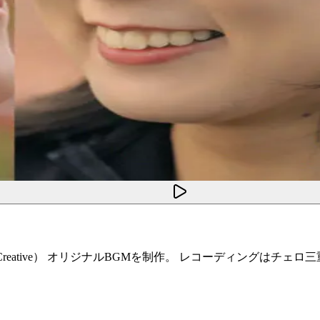
つペゑ（Core Creative） オリジナルBGMを制作。 レコーディン