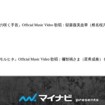
首』Official Music Video 歌唱：獄薔薇美血華（椎名桜月） 作
ネ』Official Music Video 歌唱：禰󠄀智禍さま（星希成奏） 作曲