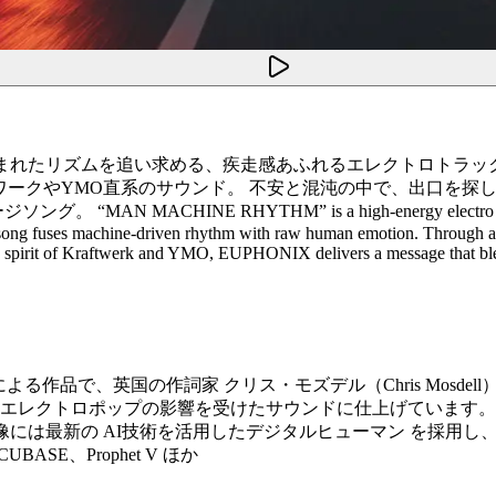
で生まれたリズムを追い求める、疾走感あふれるエレクトロトラック。
フトワークやYMO直系のサウンド。 不安と混沌の中で、出口を
RHYTHM” is a high-energy electro track that chases t
ses machine-driven rhythm with raw human emotion. Through anxiety
the spirit of Kraftwerk and YMO, EUPHONIX delivers a message that ble
ロ名義による作品で、英国の作詞家 クリス・モズデル（Chris Mos
代エレクトロポップの影響を受けたサウンドに仕上げています。 ボ
ANAI）。 映像には最新の AI技術を活用したデジタルヒューマン 
BASE、Prophet V ほか