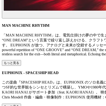
MAN MACHINE RHYTHM
「MAN MACHINE RHYTHM」は、電気仕掛けの夢の中
“ONE DREAM”という言葉で繰り返し訴えかける、クラ
す。 EUPHONIX が放つ、アナログと未来が交錯するメッセージソング。 “MAN MACHINE 
powerful repetition of “ONE GROOVE” and “ONE DREAM,” the song fu
restless search for the exit—both literal and metaphorical. Echoing 
もっと見る
EUPHONIX - SPACESHIP HEAD
この楽曲『SPACESHIP HEAD』は、EUPHONIX のソ
つSF的な世界観をシンセとリズムで構築し、YMOや1980年
KAORI HANAI がサポート参加（feat. KAORI H
Chris Mosdell 作曲・編曲・映像制作：EUPHONIX 使用機材：CU