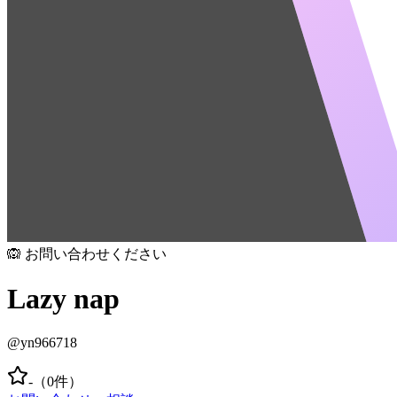
🙉 お問い合わせください
Lazy nap
@
yn966718
-
（
0
件）