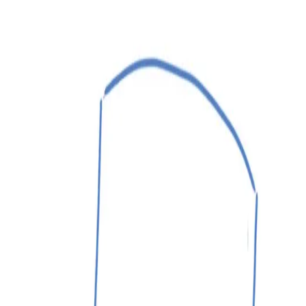
モバイルメニュー
サービス
クリエイターを探す
ONLIVE Studioについて
ログイン
アカウント登録
ログイン
こおたん
@
daisukidayo713219
(C) SOUND ON LIVE, Inc. with a whole lot of ♥