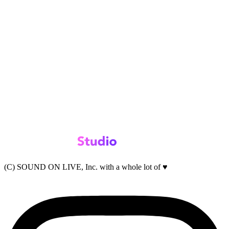
(C) SOUND ON LIVE, Inc. with a whole lot of ♥