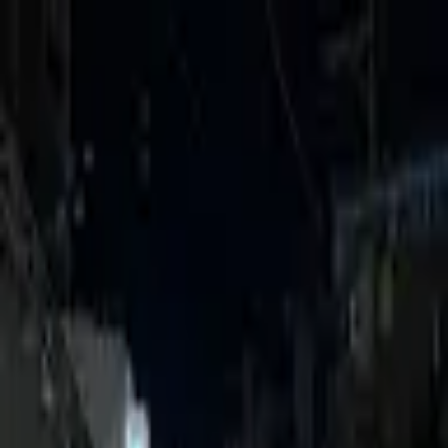
モバイルメニュー
サービス
クリエイターを探す
ONLIVE Studioについて
ログイン
アカウント登録
ログイン
筌口柚月
@
yuzuki0922ll
(C) SOUND ON LIVE, Inc. with a whole lot of ♥