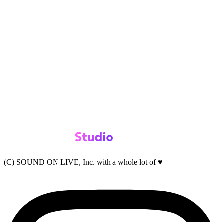
(C) SOUND ON LIVE, Inc. with a whole lot of ♥