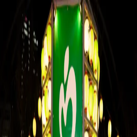
モバイルメニュー
サービス
クリエイターを探す
ONLIVE Studioについて
ログイン
アカウント登録
ログイン
ゆあ
@
yua123
(C) SOUND ON LIVE, Inc. with a whole lot of ♥