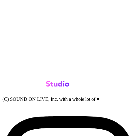
(C) SOUND ON LIVE, Inc. with a whole lot of ♥