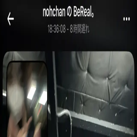
モバイルメニュー
サービス
クリエイターを探す
ONLIVE Studioについて
ログイン
アカウント登録
ログイン
done
@
takefusa43
(C) SOUND ON LIVE, Inc. with a whole lot of ♥