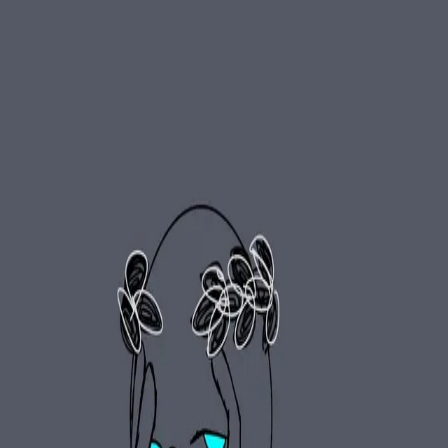
モバイルメニュー
サービス
クリエイターを探す
ONLIVE Studioについて
ログイン
アカウント登録
ログイン
檸檬
@
remon
(C) SOUND ON LIVE, Inc. with a whole lot of ♥