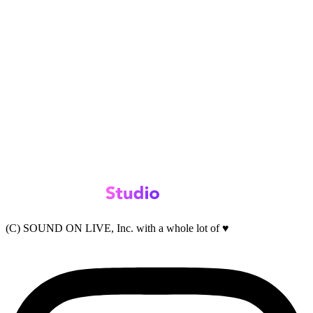
(C) SOUND ON LIVE, Inc. with a whole lot of ♥