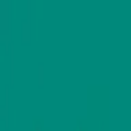
モバイルメニュー
サービス
クリエイターを探す
ONLIVE Studioについて
ログイン
アカウント登録
ログイン
小林喜代子
@
kiyoyo201555
(C) SOUND ON LIVE, Inc. with a whole lot of ♥