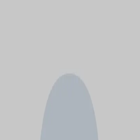
モバイルメニュー
サービス
クリエイターを探す
ONLIVE Studioについて
ログイン
アカウント登録
ログイン
梶原淳
@
junkajihara2024ak
(C) SOUND ON LIVE, Inc. with a whole lot of ♥