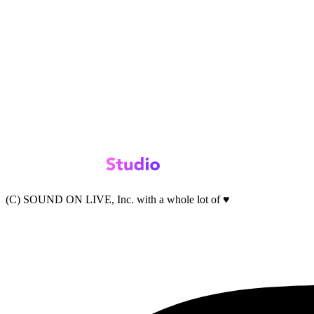
(C) SOUND ON LIVE, Inc. with a whole lot of ♥