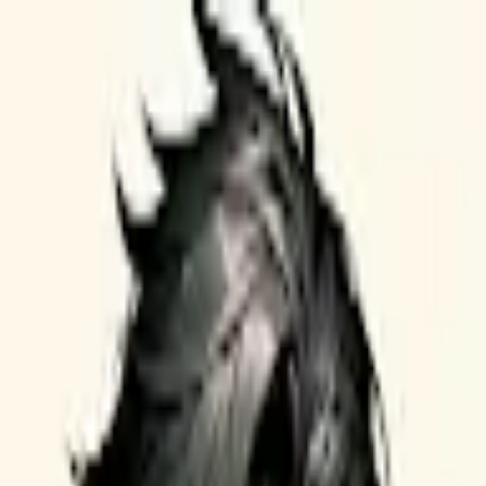
モバイルメニュー
サービス
クリエイターを探す
ONLIVE Studioについて
ログイン
アカウント登録
ログイン
sugi
@
gnrkhei
(C) SOUND ON LIVE, Inc. with a whole lot of ♥