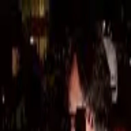
モバイルメニュー
サービス
クリエイターを探す
ONLIVE Studioについて
ログイン
アカウント登録
ログイン
JacoTen
@
JunTendo
(C) SOUND ON LIVE, Inc. with a whole lot of ♥