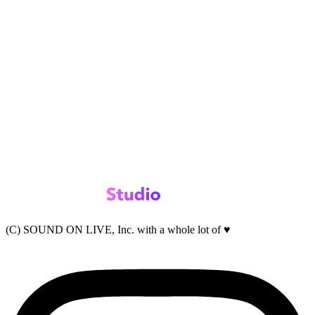
(C) SOUND ON LIVE, Inc. with a whole lot of ♥