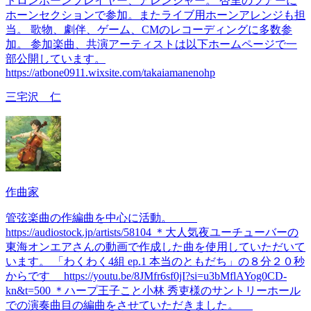
トロンボーンプレイヤー、アレンジャー。 杏里のツアーに
ホーンセクションで参加。またライブ用ホーンアレンジも担
当。 歌物、劇伴、ゲーム、CMのレコーディングに多数参
加。 参加楽曲、共演アーティストは以下ホームページで一
部公開しています。
https://atbone0911.wixsite.com/takaiamanenohp
三宅沢 仁
作曲家
管弦楽曲の作編曲を中心に活動。
https://audiostock.jp/artists/58104 ＊大人気夜ユーチューバーの
東海オンエアさんの動画で作成した曲を使用していただいて
います。 「わくわく4組 ep.1 本当のともだち」の８分２０秒
からです https://youtu.be/8JMfr6sf0jI?si=u3bMflAYog0CD-
kn&t=500 ＊ハープ王子こと小林 秀吏様のサントリーホール
での演奏曲目の編曲をさせていただきました。