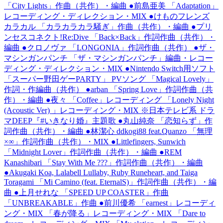
「City Lights」作曲（共作）・編曲 ●前島亜美 「Adaptation」
レコーディング・ディレクション・MIX ●けものフレンズ
カラカル 「カラカラカラ騒ぎ」作曲（共作）・編曲 ●プリ
ンセスコネクト!Re:Dive 「Back×Back」作詞作曲（共作）・
編曲 ●クロノヴァ 「LONGONIA」作詞作曲（共作） ●ザ・
マシンガンパンチ 「ザ・マシンガンパンチ」編曲・レコー
ディング・ディレクション・MIX ●Nintendo Switch用ソフト
「スーパー野田ゲーPARTY」 PVソング 「Magical Lovely」
作詞・作編曲（共作） ●arban 「Spring Love」作詞作曲（共
作）・編曲 ●夜々 「Coffee」レコーディング 「Lonely Night
(Acoustic Ver) 」レコーディング・MIX ※日本テレビ系 ドラ
マDEEP『#いきなり婚』主題歌 ●丸山純奈 「恋知らず」作
詞作曲（共作）・編曲 ●林潔心 ddkogi88 feat.Quanzo 「無理
×∞」作詞作曲（共作）・MIX ●Littlefingers, Sunwich
「Midnight Lover」作詞作曲（共作）・編曲 ●REM
Kanashibari 「Stay With Me ???」作詞作曲（共作）・編曲
●Akugaki Koa, Lalabell Lullaby, Ruby Runeheart, and Taiga
Toragami 「Mi Camino (feat. EternalS)」作詞作曲（共作）・編
曲 ●上月せれな 「SPEED UP COASTER」作曲
「UNBREAKABLE」作曲 ●前川優希 「earnest」レコーディ
ング・MIX 「春が降る」レコーディング・MIX 「Dare to