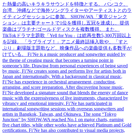
た熱量の高いキラキラサウンドを特徴とする。 バンコク、
台湾、沖縄などで海外ソングライターやアーティストとのラ
イティングセッションに参加。 SHOW-WA「東京ジャンク
ション」は主要チャートで1位を獲得し五冠を達成し、提供
楽曲はプラチナ/ゴールドディスクを複数獲得。 また、
TikTokドラマ主題歌「Yell for You」は総再生数5,300万回以上
を記録。 「ラブライブ！」アニメ最終話挿入歌や、「すと
ぷり」劇場版主題歌など、映像作品への楽曲提供も多数手が
けている。 Fi’Ne is a music producer and songwriter guided by
the theme of creating music that becomes a turning point in
someone’s life. Drawing from personal experiences of being saved
by music, Fi’Ne creates songs and performs live for artists both in
Japan and internationally. With a background in classical music,
Fi’Ne has experience in orchestral arrangement, conducting,
arranging, and score preparation. After discovering house music,
Fi’Ne developed a signature sound that blends the energy of dance
music with the expressiveness of live instruments, characterized by
vibrancy and emotional intensity. Fi’Ne has participated in
international songwriting sessions with overseas songwriters and
artists in Bangkok, Taiwan, and Okinawa. The song “Tokyo
Junction” by SHOW-WA reached No.1 on major charts, earning
five chart titles, while other works have achieved Platinum and Gold
certifications. Fi’Ne has also contributed to visual media projects,