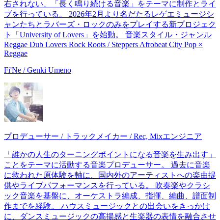
右されない、「長く鳴り続ける音楽」をテーマに制作とライ
ブを行っている。 2026年2月より名だたるレゲエミュージシ
ャンたちとラバーズ・ロックのみをプレイする新プロジェク
ト「University of Lovers」を始動。 音楽スタイル・ジャンル
Reggae Dub Lovers Rock Roots / Steppers Afrobeat City Pop ×
Reggae
Fi'Ne / Genki Umeno
プロデューサー / トラックメイカー / Rec, Mixエンジニア
「誰かの人生のターニングポイントになる音楽を生み出す」
ことをテーマに活動する音楽プロデューサー。 過去に音楽
に救われた原体験を軸に、国内外のアーティストへの楽曲提
供やライブパフォーマンスを行っている。 吹奏楽やクラシ
ック音楽を基盤に、オーケストラ編成、指揮、編曲、譜面制
作までを経験。 ハウスミュージックとの出会いをきっかけ
に、ダンスミュージックの高揚感と生楽器の表情を融合させ