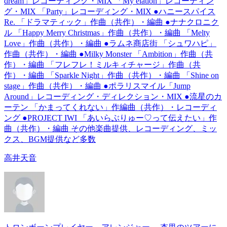
dream」レコーディング・MIX 「My elation」レコーディン
グ・MIX 「Party」レコーディング・MIX ●ハニースパイス
Re. 「ドラマティック」作曲（共作）・編曲 ●ナナクロニク
ル 「Happy Merry Christmas」作曲（共作）・編曲 「Melty
Love」作曲（共作）・編曲 ●ラムネ商店街 「シュワハピ」
作曲（共作）・編曲 ●Milky Monster 「Ambition」作曲（共
作）・編曲 「フレフレ！ミルキィチャージ」作曲（共
作）・編曲 「Sparkle Night」作曲（共作）・編曲 「Shine on
stage」作曲（共作）・編曲 ●ポラリスマイル「Jump
Around」レコーディング・ディレクション・MIX ●流星のカ
ーテン 「かまってくれない」作編曲（共作）・レコーディ
ング ●PROJECT IWI 「あいらぶりゅー♡って伝えたい」作
曲（共作）・編曲 その他楽曲提供、レコーディング、ミッ
クス、BGM提供など多数
高井天音