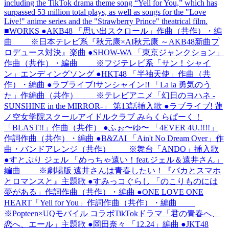
including the TikTok drama theme song “Yell for You,” which has
surpassed 53 million total plays, as well as songs for the "Love
Live!" anime series and the "Strawberry Prince" theatrical film.
■WORKS ●AKB48 「思い出スクロール」作曲（共作）・編
曲 ※日本テレビ系『秋元康×AI秋元康 ～AKB48新曲プ
ロデュース対決』楽曲 ●SHOW-WA 「東京ジャンクション」
作曲（共作）・編曲 ※フジテレビ系「サン！シャイ
ン」エンディングソング ●HKT48 「半袖天使」作曲（共
作）・編曲 ●ラブライブ!サンシャイン!! 「La la 勇気のう
た」作編曲（共作） ※テレビアニメ「幻日のヨハネ -
SUNSHINE in the MIRROR-」 第13話挿入歌 ●ラブライブ! 蓮
ノ空女学院スクールアイドルクラブ みらくらぱーく！
「BLAST!!」作曲（共作） ●ふぉ〜ゆ〜 「4EVER 4U.!!!!」
作詞作曲（共作）・編曲 ●B&ZAI 「Ain't No Dream Over」作
曲・バンドアレンジ（共作） ※舞台「ANDO」挿入歌
●すとぷり ジェル 「めっちゃ遠い！feat.ジェル＆遠井さん」
編曲 ※劇場版 遠井さんは青春したい！『バカとスマホ
とロマンスと』主題歌 ●すみっコぐらし 「のこりものには
夢がある」作詞作曲（共作）・編曲 ●ONE LOVE ONE
HEART「Yell for You」作詞作曲（共作）・編曲
※Popteen×UQモバイル コラボTikTokドラマ「君の青春へ、
恋へ、エール」主題歌 ●岡田奈々 「12.24」編曲 ●JKT48