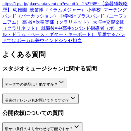
https://t.pia.jp/pia/event/event.do?eventCd=2527689 【楽器経験略
歴】 幼稚園=鼓笛隊（ドラムメジャー） 小学校=マーチング
バンド（パーカッション） 中学校=ブラスバンド（ユーフォ
ニアム） 高 校=吹奏楽部（クラリネット） 大 学=交響楽団
（クラリネット） 就職後=中高生のバンド指導者（ボーカ
ル・ドラム・ベース・ギター・キーボード） 所属するバン
ドではボーカル兼ウインドシンセ担当
よくある質問
スタジオミュージシャン
に関する質問
データでの納品は可能ですか？
演奏のアレンジもお願いできますか？
公開依頼についての質問
細かい条件のすり合わせは可能ですか？