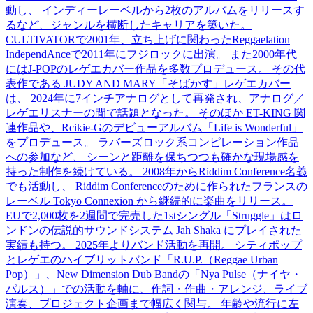
動し、 インディーレーベルから2枚のアルバムをリリースす
るなど、ジャンルを横断したキャリアを築いた。
CULTIVATORで2001年、立ち上げに関わったReggaelation
IndependAnceで2011年にフジロックに出演。 また2000年代
にはJ-POPのレゲエカバー作品を多数プロデュース。 その代
表作である JUDY AND MARY「そばかす」レゲエカバー
は、 2024年に7インチアナログとして再発され、アナログ／
レゲエリスナーの間で話題となった。 そのほか ET-KING 関
連作品や、Rcikie-Gのデビューアルバム「Life is Wonderful」
をプロデュース。 ラバーズロック系コンピレーション作品
への参加など、 シーンと距離を保ちつつも確かな現場感を
持った制作を続けている。 2008年からRiddim Conference名義
でも活動し、 Riddim Conferenceのために作られたフランスの
レーベル Tokyo Connexion から継続的に楽曲をリリース。
EUで2,000枚を2週間で完売した1stシングル「Struggle」はロ
ンドンの伝説的サウンドシステム Jah Shaka にプレイされた
実績も持つ。 2025年よりバンド活動を再開。 シティポップ
とレゲエのハイブリットバンド「R.U.P.（Reggae Urban
Pop）」、New Dimension Dub Bandの「Nya Pulse（ナイヤ・
パルス）」での活動を軸に、作詞・作曲・アレンジ、ライブ
演奏、プロジェクト企画まで幅広く関与。 年齢や流行に左