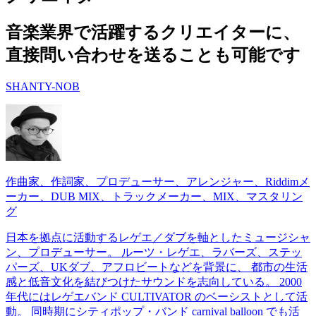
音楽業界で活躍するクリエイターに、
直接問い合わせを送ることも可能です
SHANTY-NOB
作曲家、作詞家、プロデューサー、アレンジャー、Riddimメ
ーカー、DUB MIX、トラックメーカー、MIX、マスタリン
グ
日本を拠点に活動するレゲエ／ダブを軸としたミュージシャ
ン、プロデューサー。 ルーツ・レゲエ、ラバーズ、ステッ
パーズ、UKダブ、アフロビートなどを背景に、 都市の生活
感と低音文化を結びつけたサウンドを志向している。 2000
年代にはレゲエバンド CULTIVATOR のベーシストとして活
動。 同時期にシティポップ・バンド carnival balloon でも活