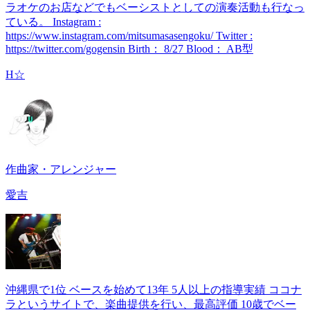
ラオケのお店などでもベーシストとしての演奏活動も行なっ
ている。 Instagram :
https://www.instagram.com/mitsumasasengoku/ Twitter :
https://twitter.com/gogensin Birth： 8/27 Blood： AB型
H☆
作曲家・アレンジャー
愛吉
沖縄県で1位 ベースを始めて13年 5人以上の指導実績 ココナ
ラというサイトで、楽曲提供を行い、最高評価 10歳でベー