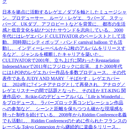
グ
日本を拠点に活動するレゲエ／ダブを軸としたミュージシャ
ン、プロデューサー。 ルーツ・レゲエ、ラバーズ、ステッ
パーズ、UKダブ、アフロビートなどを背景に、 都市の生活
感と低音文化を結びつけたサウンドを志向している。 2000
年代にはレゲエバンド CULTIVATOR のベーシストとして活
動。 同時期にシティポップ・バンド carnival balloon でも活
動し、 インディーレーベルから2枚のアルバムをリリースす
るなど、ジャンルを横断したキャリアを築いた。
CULTIVATORで2001年、立ち上げに関わったReggaelation
IndependAnceで2011年にフジロックに出演。 また2000年代
にはJ-POPのレゲエカバー作品を多数プロデュース。 その代
表作である JUDY AND MARY「そばかす」レゲエカバー
は、 2024年に7インチアナログとして再発され、アナログ／
レゲエリスナーの間で話題となった。 そのほか ET-KING 関
連作品や、Rcikie-Gのデビューアルバム「Life is Wonderful」
をプロデュース。 ラバーズロック系コンピレーション作品
への参加など、 シーンと距離を保ちつつも確かな現場感を
持った制作を続けている。 2008年からRiddim Conference名義
でも活動し、 Riddim Conferenceのために作られたフランスの
レーベル Tokyo Connexion から継続的に楽曲をリリース。