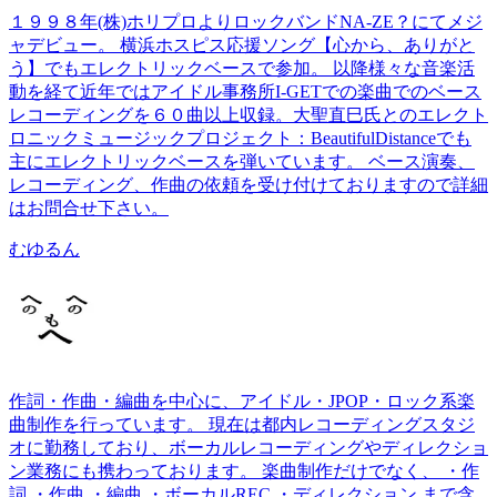
１９９８年(株)ホリプロよりロックバンドNA-ZE？にてメジ
ャデビュー。 横浜ホスピス応援ソング【心から、ありがと
う】でもエレクトリックベースで参加。 以降様々な音楽活
動を経て近年ではアイドル事務所I-GETでの楽曲でのベース
レコーディングを６０曲以上収録。大聖直巳氏とのエレクト
ロニックミュージックプロジェクト：BeautifulDistanceでも
主にエレクトリックベースを弾いています。 ベース演奏、
レコーディング、作曲の依頼を受け付けておりますので詳細
はお問合せ下さい。
むゆるん
作詞・作曲・編曲を中心に、アイドル・JPOP・ロック系楽
曲制作を行っています。 現在は都内レコーディングスタジ
オに勤務しており、ボーカルレコーディングやディレクショ
ン業務にも携わっております。 楽曲制作だけでなく、 ・作
詞 ・作曲 ・編曲 ・ボーカルREC ・ディレクション まで含