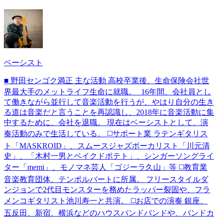
ベーシスト
■ 野田センゴク満正 主な活動 高校卒業後、生命保険会社世
界最大手のメットライフ生命に就職。 16年間、会社員とし
て働きながら並行して音楽活動を行うが、やはり自分の生き
る道は音楽だと言うことを再認識し、2018年に音楽活動に集
中するために、会社を退職。 現在はベーシストとして、演
奏活動のみで生活している。 ◻️サポート業 ラテンギタリス
ト「MASKROID」、スムースジャズボーカリスト「川元清
史」、「木村一男とベイクドポテト」、シンガーソングライ
ター「memi」、モノマネ芸人「ゴジーラ久山」等 ◻️教育業
音楽教育団体、テンポルバートに所属。 フリースタイルダ
ンジョンで2代目モンスターを務めたラッパー裂固や、フラ
メンコギタリスト池川寿一と共演。 ◻️お店での演奏 銀座、
五反田、新宿、横浜などのハウスバンドバンドや、バンドカ