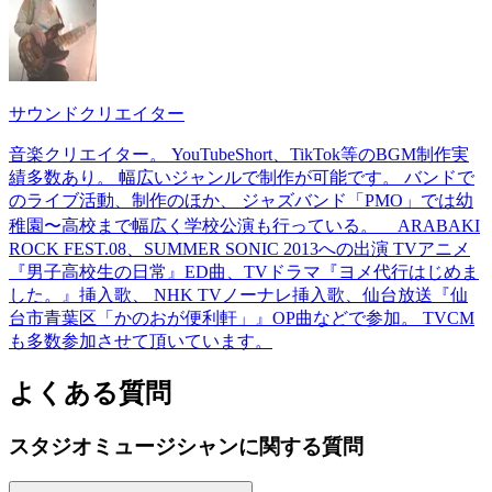
サウンドクリエイター
音楽クリエイター。 YouTubeShort、TikTok等のBGM制作実
績多数あり。 幅広いジャンルで制作が可能です。 バンドで
のライブ活動、制作のほか、 ジャズバンド「PMO」では幼
稚園〜高校まで幅広く学校公演も行っている。 ARABAKI
ROCK FEST.08、SUMMER SONIC 2013への出演 TVアニメ
『男子高校生の日常』ED曲、TVドラマ『ヨメ代行はじめま
した。』挿入歌、 NHK TVノーナレ挿入歌、仙台放送『仙
台市青葉区「かのおが便利軒」』OP曲などで参加。 TVCM
も多数参加させて頂いています。
よくある質問
スタジオミュージシャン
に関する質問