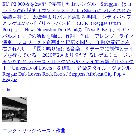
EUで2,000枚を2週間で完売した1stシングル「Struggle」はロ
ンドンの伝説的サウンドシステム Jah Shaka にプレイされた
実績も持つ。 2025年よりバンド活動を再開。 シティポップ
とレゲエのハイブリットバンド「R.U.P.（Reggae Urban
Pop）」、New Dimension Dub Bandの「Nya Pulse（ナイヤ・
パルス）」での活動を軸に、作詞・作曲・アレンジ、ライブ
演奏、プロジェクト企画まで幅広く関与。 年齢や流行に左
右されない、「長く鳴り続ける音楽」をテーマに制作とライ
ブを行っている。 2026年2月より名だたるレゲエミュージシ
ャンたちとラバーズ・ロックのみをプレイする新プロジェク
ト「University of Lovers」を始動。 音楽スタイル・ジャンル
Reggae Dub Lovers Rock Roots / Steppers Afrobeat City Pop ×
Reggae
shinji
エレクトリックベース・作曲