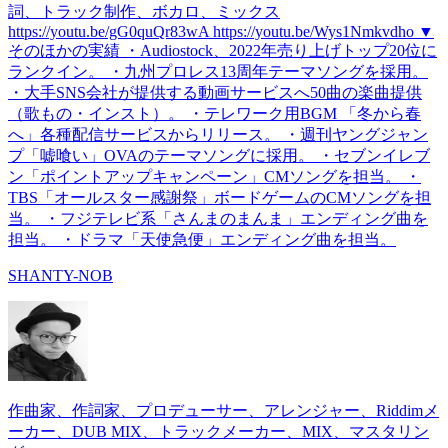
詞、トラック制作、ボカロ、ミックス
https://youtu.be/gG0quQr83wA https://youtu.be/Wys1Nmkvdho ▼
そのほかの実績 ・Audiostock、2022年売り上げトップ20位に
ランクイン。 ・九州プロレス13周年テーマソングを採用。
・大手SNS会社が提供する動画サービスへ50曲の楽曲提供
（歌もの・インスト）。 ・テレワーク用BGM 「冬から春
へ」各種配信サービスからリリース。 ・週刊ヤングジャン
プ「嘘喰い」OVAのテーマソングに採用。 ・セブンイレブ
ン「ポイントアップキャンペーン」CMソングを担当。 ・
TBS「オールスター感謝祭」ボードゲームのCMソングを担
当。 ・フジテレビ系「さんまのまんま」エンディング曲を
担当。 ・ドラマ「天使急便」エンディング曲を担当。
SHANTY-NOB
作曲家、作詞家、プロデューサー、アレンジャー、Riddimメ
ーカー、DUB MIX、トラックメーカー、MIX、マスタリン