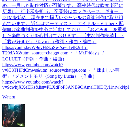
め、一貫した制作対応が可能です。 高校時代は吹奏楽部に
所属し、打楽器を担当。 卒業後はエレキベース、ギター、
DTMを始め、現在まで幅広いジャンルの音楽制作に取り組
んでいます。 近年はアーティスト、アイドル・VTuber・配
信向け楽曲制作を中心に活動しており、「おどろき」を重視
した楽曲づくりを心掛けております。 【主な制作実績】 ・
「君が好きだ」 / fav me（作詞・作曲・編曲）
https://youtu.be/W9nvHiSziSw?si=c1etE2p15-
T29dAX&utm_source=chatgpt.com ・「Mr.Friday」 /
LOLUET（作詞・作曲・編曲）
https://www.youtube.com/watch?
v=lC3THFdCmws&utm_source=chatgpt.com ・「疎ましい芸
術」 / メメントモリ（Song by Lucia）（作曲）
https://www.youtube.com/watch?
v=9cwhjXXeEKs&list=PLXdFoF3ANB9QAmalTI0DTyI1nrwkNpEIB
Wataru