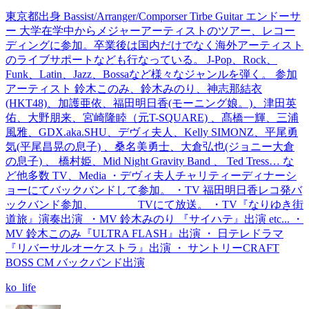
東京都出身 Bassist/Arranger/Comporser Tirbe Guitar エンドーサ
ー 大学在学中からメジャーアーティストのツアー、レコー
ディングに参加。卒業後は国内だけでなく海外アーティスト
のライブサポートなども行なっている。 J-Pop、Rock、
Funk、Latin、Jazz、Bossaなど様々なジャンルを弾く。 参加
アーティスト 鈴木このみ、鈴木みのり、神志那結衣
(HKT48)、加護亜依、福田明日香(モーニング娘。)、津田英
佑、大野朋来、宮崎隆睦（元T-SQUARE) 、髙橋一輝、三浦
風雅、GDX.aka.SHU、デヴィ夫人、Kelly SIMONZ、平尾勇
気(平尾昌晃の息子) 、桑名美勇士、大倉弘也(ジョニー大倉
の息子) 、 橋村姫、Mid Night Gravity Band 、 Ted Tress… な
ど他多数 TV、Media ・デヴィ夫人チャリティーディナーシ
ョーにてバックバンドして参加。 ・TV 福田明日香レコ発バ
ックバンド参加、 TVにて放送。 ・TV『なりゆき街
道旅』演奏出演 ・MV 鈴木みのり 『サイハテ』出演 etc... ・
MV 鈴木このみ『ULTRA FLASH』出演 ・ 日テレドラマ
『リバーサルオーケストラ』出演 ・ サントリーCRAFT
BOSS CM バックバンド出演
ko_life