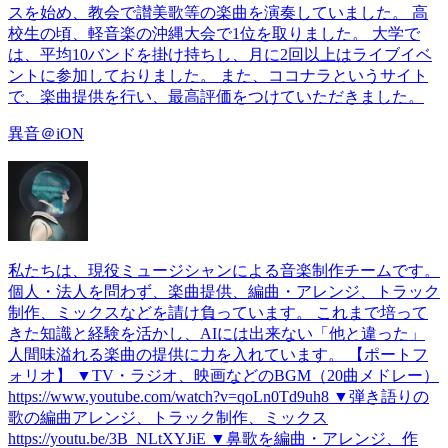
スを始め、教会で讃美歌等の楽曲を演奏していました。 高
校生の頃、軽音楽の沖縄大会で1位を取りました。 大学で
は、平均10バンドを掛け持ちし、月に2回以上はライブイベ
ントに参加しておりました。 また、ココナラというサイト
で、楽曲提供を行い、最高評価をつけていただきました。
異音＠iON
私たちは、現役ミュージシャンによる音楽制作チームです。
個人・法人を問わず、楽曲提供、編曲・アレンジ、トラック
制作、ミックスなどを請け負っています。 これまで培って
きた知識と経験を活かし、AIには出来ない「他と違った」
人間味溢れる楽曲の提供に力を入れています。 【ポートフ
ォリオ】 ▼TV・ラジオ、映画などのBGM（20曲メドレー）
https://www.youtube.com/watch?v=qoLn0Td9uh8 ▼弾き語りの
歌の編曲アレンジ、トラック制作、ミックス
https://youtu.be/3B_NLtXYJiE ▼鼻歌を編曲・アレンジ、作