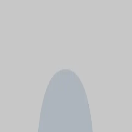
モバイルメニュー
サービス
クリエイターを探す
ONLIVE Studioについて
ログイン
アカウント登録
ログイン
ゆたまろ
@
zukky_yutty
(C) SOUND ON LIVE, Inc. with a whole lot of ♥