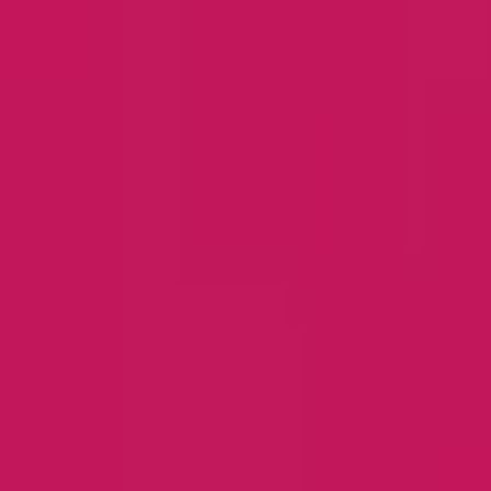
音楽制作に携わる人へ贈る情報メディア
「ONLIVE Studio blog」
クリエイターを探す
プロデューサー
シンガー
アレンジャー
作曲家
ミックスエンジニア
すべてのカテゴリー
クリエイターへ登録する
利用規約
プライバシーポリシー
運営会社について