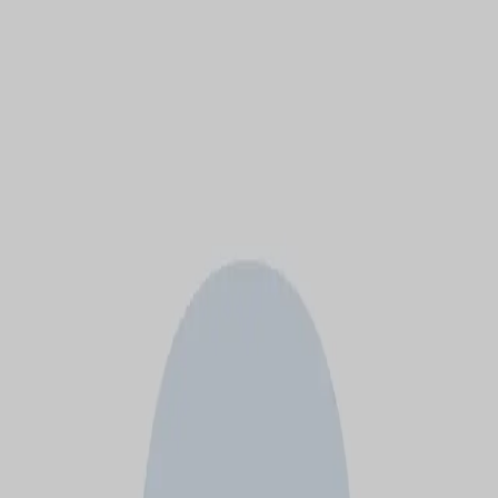
モバイルメニュー
サービス
クリエイターを探す
ONLIVE Studioについて
ログイン
アカウント登録
ログイン
Wxgxg0508
@
wxgxg0508
(C) SOUND ON LIVE, Inc. with a whole lot of ♥