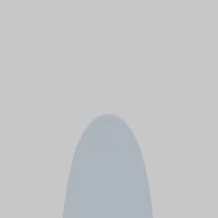
モバイルメニュー
サービス
クリエイターを探す
ONLIVE Studioについて
ログイン
アカウント登録
ログイン
若月翔
@
wakatuki1643
(C) SOUND ON LIVE, Inc. with a whole lot of ♥