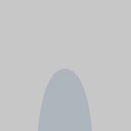
モバイルメニュー
サービス
クリエイターを探す
ONLIVE Studioについて
ログイン
アカウント登録
ログイン
つるみ
@
tsurumi
(C) SOUND ON LIVE, Inc. with a whole lot of ♥