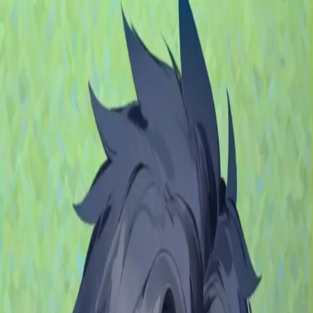
モバイルメニュー
サービス
クリエイターを探す
ONLIVE Studioについて
ログイン
アカウント登録
ログイン
ON＠獅子丸
@
shishimal
(C) SOUND ON LIVE, Inc. with a whole lot of ♥