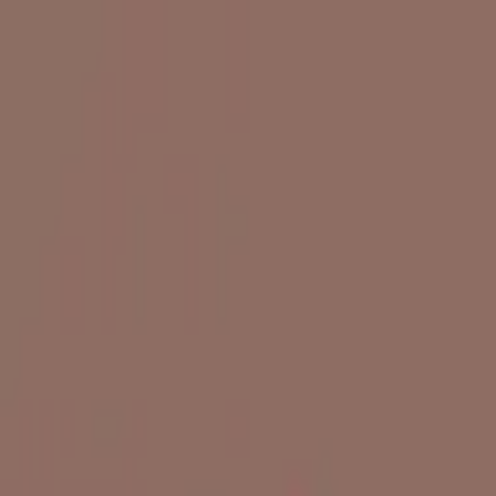
モバイルメニュー
サービス
クリエイターを探す
ONLIVE Studioについて
ログイン
アカウント登録
ログイン
水上郁智
@
sfumito1123
(C) SOUND ON LIVE, Inc. with a whole lot of ♥