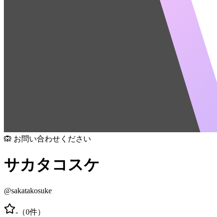
🙉 お問い合わせください
サカタコスケ
@
sakatakosuke
-
（
0
件）