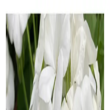
モバイルメニュー
サービス
クリエイターを探す
ONLIVE Studioについて
ログイン
アカウント登録
ログイン
まな
@
sadaokahiroko
(C) SOUND ON LIVE, Inc. with a whole lot of ♥