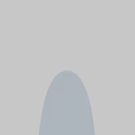
モバイルメニュー
サービス
クリエイターを探す
ONLIVE Studioについて
ログイン
アカウント登録
ログイン
hide
@
richiefujii
(C) SOUND ON LIVE, Inc. with a whole lot of ♥