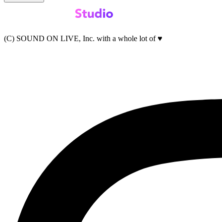
(C) SOUND ON LIVE, Inc. with a whole lot of ♥