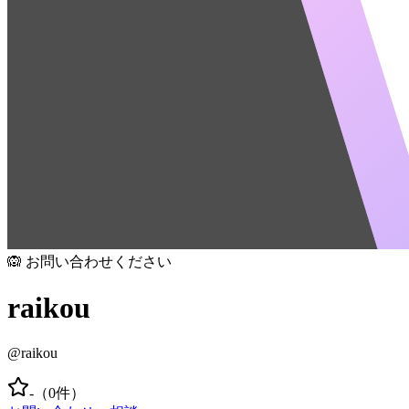
🙉 お問い合わせください
raikou
@
raikou
-
（
0
件）