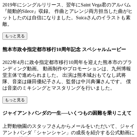
2019年にシングルリリース、翌年にSaint Vega君のアルバム
『能動的Silece』収録。 作曲とアレンジ両方担当した曲がヒ
ットしたのは自信になりました。Suicaさんのイラストも素
敵。
もっと見る
熊本市政令指定都市移行10周年記念 スペシャルムービー
2022年4月に政令指定都市移行10周年を迎えた熊本市のブラ
ンディング動画。 動画制作やプロモーションは、九州博報
堂主体で進められました。 出演は熊本城おもてなし武将
隊、音楽は鎌田優紀子さん、監督は中川典彌さんです。 僕
は音楽のミキシングとマスタリングを行いました。
もっと見る
ジャイアントパンダの一生──いくつもの困難を乗りこえて
上野動物園のスタッフさんからメールをいただいて、ジャイ
アントパンダ「シャンシャン」の成長を紹介する公式動画に