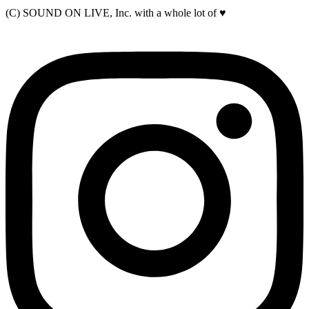
(C) SOUND ON LIVE, Inc. with a whole lot of ♥