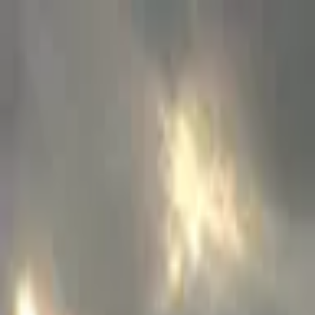
モバイルメニュー
サービス
クリエイターを探す
ONLIVE Studioについて
ログイン
アカウント登録
ログイン
横山昭（エドくん）
@
opaworks
(C) SOUND ON LIVE, Inc. with a whole lot of ♥