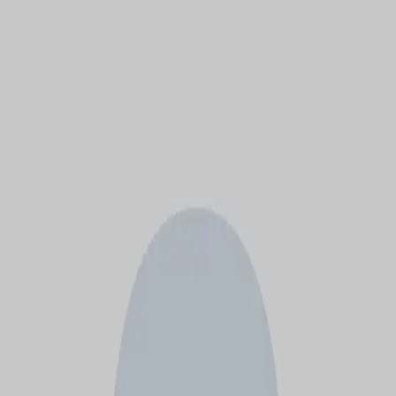
モバイルメニュー
サービス
クリエイターを探す
ONLIVE Studioについて
ログイン
アカウント登録
ログイン
岡本えり子
@
okamotolsurvice
(C) SOUND ON LIVE, Inc. with a whole lot of ♥