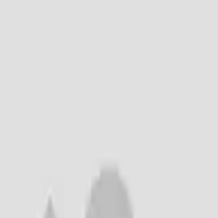
モバイルメニュー
サービス
クリエイターを探す
ONLIVE Studioについて
ログイン
アカウント登録
ログイン
64
@
nssu64222
(C) SOUND ON LIVE, Inc. with a whole lot of ♥