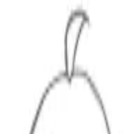
モバイルメニュー
サービス
クリエイターを探す
ONLIVE Studioについて
ログイン
アカウント登録
ログイン
ももし
@
momoshisan79
(C) SOUND ON LIVE, Inc. with a whole lot of ♥