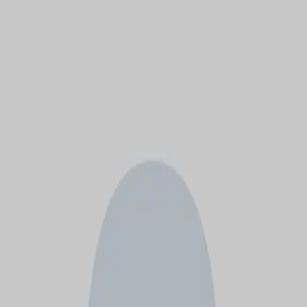
モバイルメニュー
サービス
クリエイターを探す
ONLIVE Studioについて
ログイン
アカウント登録
ログイン
mii
@
mmepierreoger
(C) SOUND ON LIVE, Inc. with a whole lot of ♥