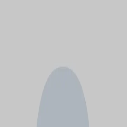
モバイルメニュー
サービス
クリエイターを探す
ONLIVE Studioについて
ログイン
アカウント登録
ログイン
うづきみずき
@
mizuki_uduki
(C) SOUND ON LIVE, Inc. with a whole lot of ♥