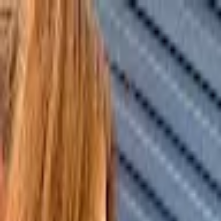
モバイルメニュー
サービス
クリエイターを探す
ONLIVE Studioについて
ログイン
アカウント登録
ログイン
T I
@
miu9002
(C) SOUND ON LIVE, Inc. with a whole lot of ♥