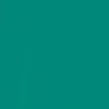
モバイルメニュー
サービス
クリエイターを探す
ONLIVE Studioについて
ログイン
アカウント登録
ログイン
三木照幸
@
mikiteru3030
(C) SOUND ON LIVE, Inc. with a whole lot of ♥