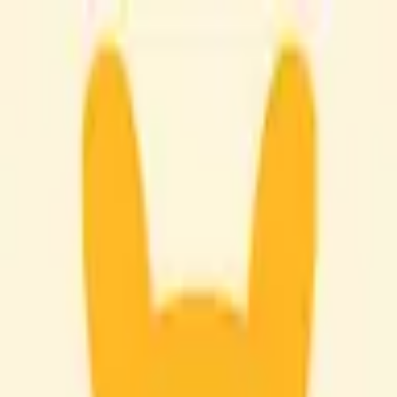
モバイルメニュー
サービス
クリエイターを探す
ONLIVE Studioについて
ログイン
アカウント登録
ログイン
mica
@
micamica
(C) SOUND ON LIVE, Inc. with a whole lot of ♥