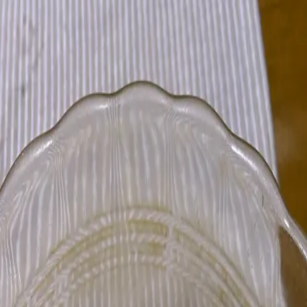
モバイルメニュー
サービス
クリエイターを探す
ONLIVE Studioについて
ログイン
アカウント登録
ログイン
いもちゃん🍠
@
masahiroimo1117
(C) SOUND ON LIVE, Inc. with a whole lot of ♥