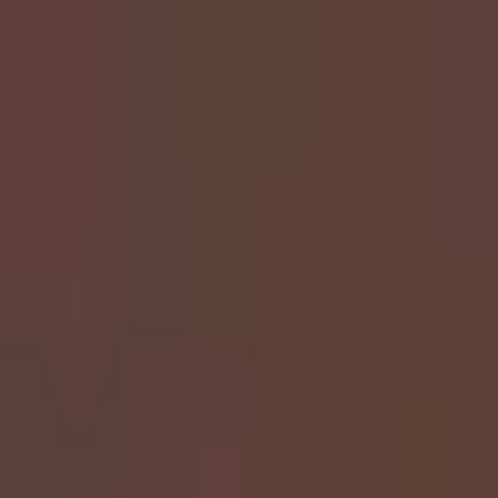
モバイルメニュー
サービス
クリエイターを探す
ONLIVE Studioについて
ログイン
アカウント登録
ログイン
mao
@
mao1989
(C) SOUND ON LIVE, Inc. with a whole lot of ♥