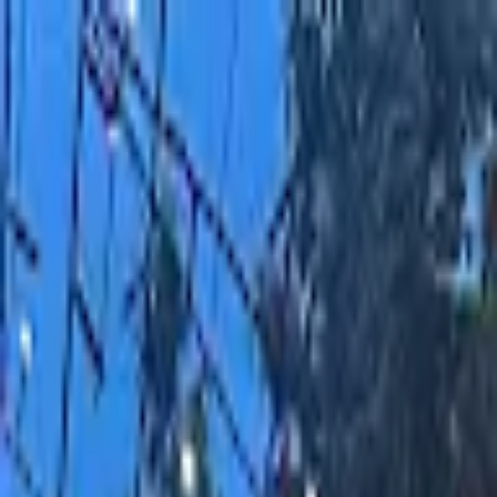
モバイルメニュー
サービス
クリエイターを探す
ONLIVE Studioについて
ログイン
アカウント登録
ログイン
モン真もんつ
@
mabo1023hideki55
(C) SOUND ON LIVE, Inc. with a whole lot of ♥